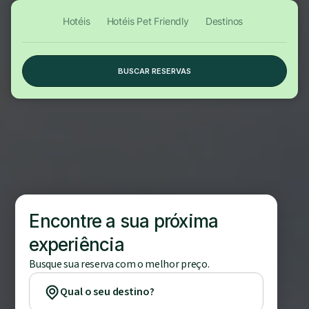
Hotéis
Hotéis Pet Friendly
Destinos
PT
MENU
Central
Whatsapp
Conta
Check-in
BUSCAR RESERVAS
Encontre a sua próxima
experiência
Busque sua reserva com o melhor preço.
Qual o seu destino?