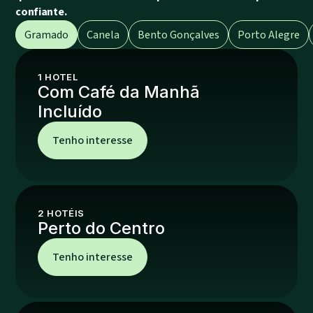
confiante.
Gramado
Canela
Bento Gonçalves
Porto Alegre
#Título da Promoção
#Descrição da promoção
1
HOTEL
Com Café da Manhã
Incluído
Tenho interesse
2
HOTÉIS
Perto do Centro
Tenho interesse