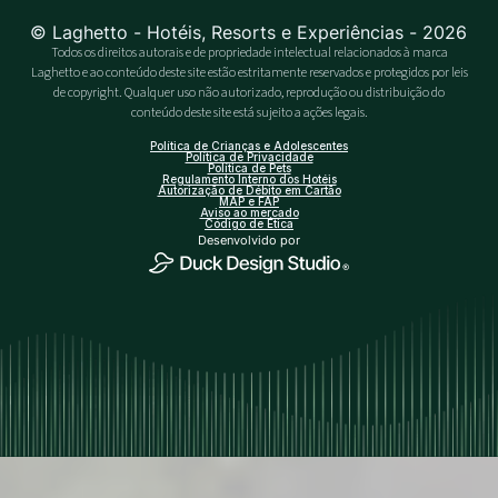
© Laghetto - Hotéis, Resorts e Experiências - 2026
Todos os direitos autorais e de propriedade intelectual relacionados à marca
Laghetto e ao conteúdo deste site estão estritamente reservados e protegidos por leis
de copyright. Qualquer uso não autorizado, reprodução ou distribuição do
conteúdo deste site está sujeito a ações legais.
Política de Crianças e Adolescentes
Política de Privacidade
Política de Pets
Regulamento Interno dos Hotéis
Autorização de Débito em Cartão
MAP e FAP
Aviso ao mercado
Código de Ética
Desenvolvido por