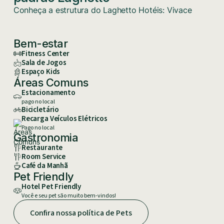
Conheça a estrutura do Laghetto Hotéis: Vivace
Bem-estar
Fitness Center
Sala de Jogos
Espaço Kids
Áreas Comuns
Estacionamento
pago no local
Bicicletário
Recarga Veículos Elétricos
Pago no local
Gastronomia
Restaurante
Room Service
Café da Manhã
Pet Friendly
Hotel Pet Friendly
Você e seu pet são muito bem-vindos!
Confira nossa política de Pets