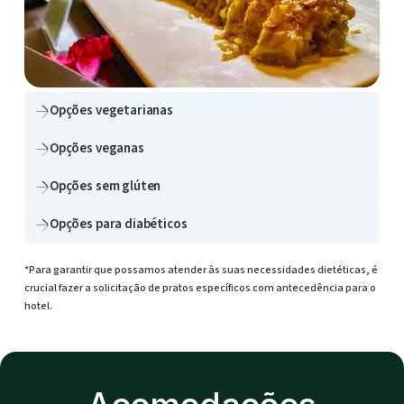
Opções vegetarianas
+ Veja mais fotos
Opções veganas
Opções sem glúten
Opções para diabéticos
*Para garantir que possamos atender às suas necessidades dietéticas, é
crucial fazer a solicitação de pratos específicos com antecedência para o
hotel.