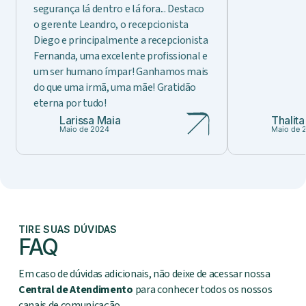
segurança lá dentro e lá fora... Destaco
o gerente Leandro, o recepcionista
Diego e principalmente a recepcionista
Fernanda, uma excelente profissional e
um ser humano ímpar! Ganhamos mais
do que uma irmã, uma mãe! Gratidão
eterna por tudo!
Larissa Maia
Thalit
Maio de 2024
Maio de 
TIRE SUAS DÚVIDAS
FAQ
Em caso de dúvidas adicionais, não deixe de acessar nossa
Central de Atendimento
para conhecer todos os nossos
canais de comunicação.