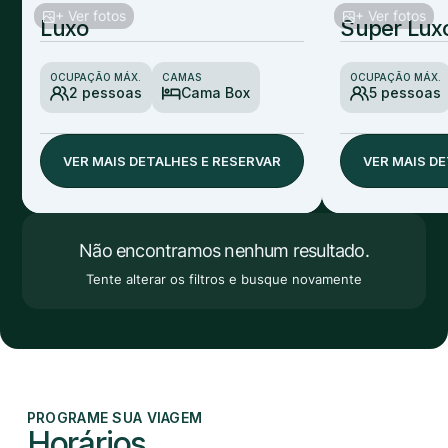
+ Ver fotos
+ Ver fotos
Luxo
Super Lux
OCUPAÇÃO MÁX.
CAMAS
OCUPAÇÃO MÁX.
2 pessoas
Cama Box
5 pessoas
VER MAIS DETALHES E RESERVAR
VER MAIS D
Não encontramos nenhum resultado.
Tente alterar os filtros e busque novamente
PROGRAME SUA VIAGEM
Horários