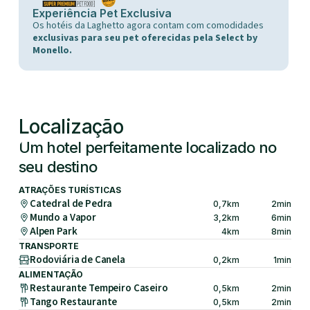
Experiência Pet Exclusiva
Os hotéis da Laghetto agora contam com comodidades
exclusivas para seu pet oferecidas pela Select by
Monello.
Localização
Um hotel perfeitamente localizado no
seu destino
ATRAÇÕES TURÍSTICAS
Catedral de Pedra
0,7
km
2
min
Mundo a Vapor
3,2
km
6
min
Alpen Park
4
km
8
min
TRANSPORTE
Rodoviária de Canela
0,2
km
1
min
ALIMENTAÇÃO
Restaurante Tempeiro Caseiro
0,5
km
2
min
Tango Restaurante
0,5
km
2
min