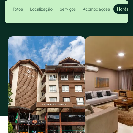
Fotos
Localização
Serviços
Acomodações
Horário
PT
MENU
Central
Whatsapp
Conta
Check-in