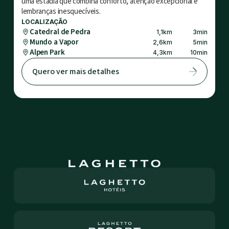
uma estadia que combina conforto, atenção excepcional e
lembranças inesquecíveis.
LOCALIZAÇÃO
Catedral de Pedra
1,1
km
3
min
Mundo a Vapor
2,6
km
5
min
Alpen Park
4,3
km
10
min
Quero ver mais detalhes