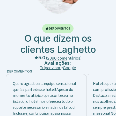
DEPOIMENTOS
O que dizem os
clientes Laghetto
5.0
(2090 comentários)
Avaliações:
Tripadvisor
e
Google
DEPOIMENTOS
Quero agradecer a equipe sensacional
Hotel super 
que faz parte desse hotel! Apesar do
com profissio
momento atípico que aconteceu no
Destaco a rec
Estado, o hotel nos ofereceu todo o
nos acolheu 
suporte necessário e nada nos faltou!
sempre presta
Inclusive, contribuíram para nossa
mãezona! Not