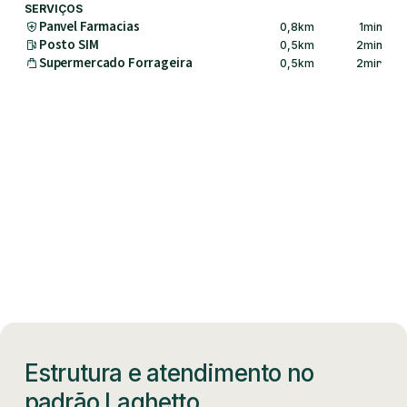
SERVIÇOS
Panvel Farmacias
0,8
km
1
min
Posto SIM
0,5
km
2
min
Supermercado Forrageira
0,5
km
2
min
Estrutura e atendimento no
padrão Laghetto