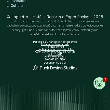
⊙
Investidor
⊙
Cotista
© Laghetto - Hotéis, Resorts e Experiências - 2026
Todos os direitos autorais e de propriedade intelectual relacionados à marca
Laghetto e ao conteúdo deste site estão estritamente reservados e protegidos por leis
de copyright. Qualquer uso não autorizado, reprodução ou distribuição do
conteúdo deste site está sujeito a ações legais.
Política de Crianças e Adolescentes
Política de Privacidade
Política de Pets
Regulamento Interno dos Hotéis
Autorização de Débito em Cartão
MAP e FAP
Aviso ao mercado
Código de Ética
Desenvolvido por
1