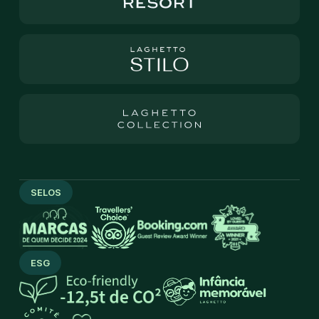
SELOS
ESG