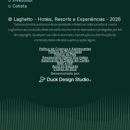
⊙
Investidor
⊙
Cotista
© Laghetto - Hotéis, Resorts e Experiências - 2026
Todos os direitos autorais e de propriedade intelectual relacionados à marca
Laghetto e ao conteúdo deste site estão estritamente reservados e protegidos por leis
de copyright. Qualquer uso não autorizado, reprodução ou distribuição do
conteúdo deste site está sujeito a ações legais.
Política de Crianças e Adolescentes
Política de Privacidade
Política de Pets
Regulamento Interno dos Hotéis
Autorização de Débito em Cartão
MAP e FAP
Aviso ao mercado
Código de Ética
Desenvolvido por