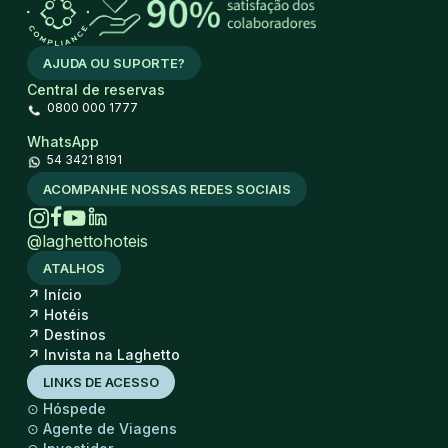
AJUDA OU SUPORTE?
Central de reservas
0800 000 1777
WhatsApp
54 3421 8191
ACOMPANHE NOSSAS REDES SOCIAIS
@laghettohoteis
ATALHOS
↗
Início
↗
Hotéis
↗
Destinos
↗
Invista na Laghetto
LINKS DE ACESSO
⊙
Hóspede
⊙
Agente de Viagens