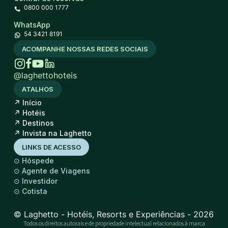
0800 000 1777
WhatsApp
54 3421 8191
ACOMPANHE NOSSAS REDES SOCIAIS
@laghettohoteis
ATALHOS
↗
Início
↗
Hotéis
↗
Destinos
↗
Invista na Laghetto
LINKS DE ACESSO
⊙
Hóspede
⊙
Agente de Viagens
⊙
Investidor
⊙
Cotista
© Laghetto - Hotéis, Resorts e Experiências - 2026
Todos os direitos autorais e de propriedade intelectual relacionados à marca