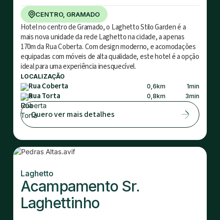
CENTRO, GRAMADO
Hotel no centro de Gramado, o Laghetto Stilo Garden é a
mais nova unidade da rede Laghetto na cidade, a apenas
170m da Rua Coberta. Com design moderno, e acomodações
equipadas com móveis de alta qualidade, este hotel é a opção
ideal para uma experiência inesquecível.
LOCALIZAÇÃO
Rua Coberta
0,6
km
1
min
Rua Torta
0,8
km
3
min
Quero ver mais detalhes
Laghetto
Acampamento Sr.
Laghettinho