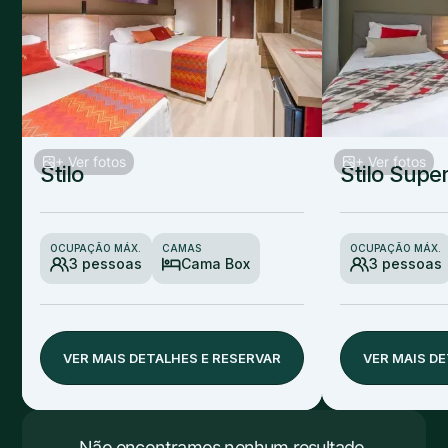
+ Ver fotos
+ Ver fotos
Stilo
Stilo Super
OCUPAÇÃO MÁX.
CAMAS
OCUPAÇÃO MÁX.
3 pessoas
Cama Box
3 pessoas
VER MAIS DETALHES E RESERVAR
VER MAIS D
Não encontramos nenhum resultado.