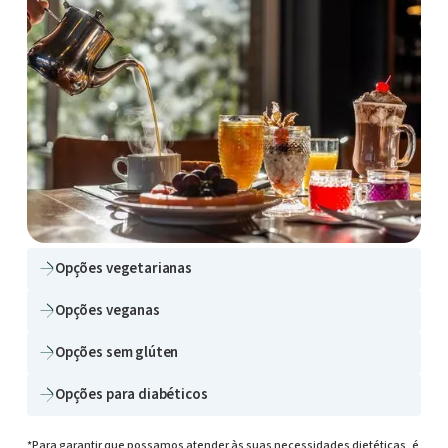
Opções vegetarianas
+ Veja mais fotos
Opções veganas
Opções sem glúten
Opções para diabéticos
*Para garantir que possamos atender às suas necessidades dietéticas, é