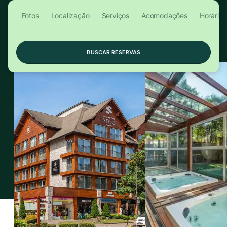
Fotos
Localização
Serviços
Acomodações
Horários
PT
MENU
Central
Whatsapp
Conta
Check-in
BUSCAR RESERVAS