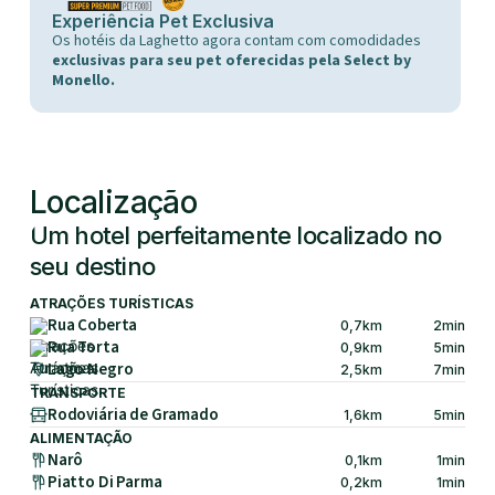
Experiência Pet Exclusiva
Os hotéis da Laghetto agora contam com comodidades
exclusivas para seu pet oferecidas pela Select by
Monello.
Localização
Um hotel perfeitamente localizado no
seu destino
ATRAÇÕES TURÍSTICAS
Rua Coberta
0,7
km
2
min
Rua Torta
0,9
km
5
min
Lago Negro
2,5
km
7
min
TRANSPORTE
Rodoviária de Gramado
1,6
km
5
min
ALIMENTAÇÃO
Narô
0,1
km
1
min
Piatto Di Parma
0,2
km
1
min