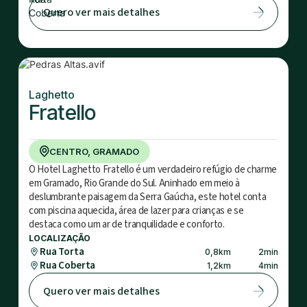
Quero ver mais detalhes
Laghetto
Fratello
CENTRO, GRAMADO
O Hotel Laghetto Fratello é um verdadeiro refúgio de charme
em Gramado, Rio Grande do Sul. Aninhado em meio à
deslumbrante paisagem da Serra Gaúcha, este hotel conta
com piscina aquecida, área de lazer para crianças e se
destaca como um ar de tranquilidade e conforto.
LOCALIZAÇÃO
Rua Torta
0,8
km
2
min
Rua Coberta
1,2
km
4
min
Quero ver mais detalhes