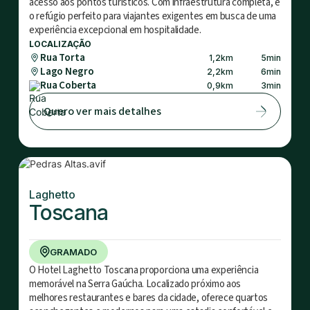
acesso aos pontos turísticos. Com infraestrutura completa, é
o refúgio perfeito para viajantes exigentes em busca de uma
experiência excepcional em hospitalidade.
LOCALIZAÇÃO
Rua Torta
1,2
km
5
min
Lago Negro
2,2
km
6
min
Rua Coberta
0,9
km
3
min
Quero ver mais detalhes
Laghetto
Toscana
GRAMADO
O Hotel Laghetto Toscana proporciona uma experiência
memorável na Serra Gaúcha. Localizado próximo aos
melhores restaurantes e bares da cidade, oferece quartos