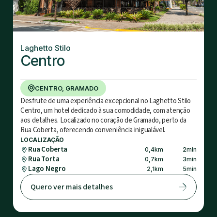
Laghetto Stilo
Centro
CENTRO, GRAMADO
Desfrute de uma experiência excepcional no Laghetto Stilo
Centro, um hotel dedicado à sua comodidade, com atenção
aos detalhes. Localizado no coração de Gramado, perto da
Rua Coberta, oferecendo conveniência inigualável.
LOCALIZAÇÃO
Rua Coberta
0,4
km
2
min
Rua Torta
0,7
km
3
min
Lago Negro
2,1
km
5
min
Quero ver mais detalhes