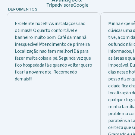
Tripadvisor
e
Google
DEPOIMENTOS
Excelente hotel!! As instalações sao
Minha experiê
otimas!!! O quarto confortável e
dúvidas uma d
banheiro muito bom. Café da manhã
tive, a comid
inesquecível!Atendimento de primeira.
os funcionári
Localização nao tem melhor! Dá para
informados, l
fazer muita coisa a pé. Segunda vez que
as áreas e q
fico hospedada lá e quando voltar quero
impecável. Eu
ficar la novamente. Recomendo
dias nesse ho
demais!!!
posso dizer q
cidade fica che
localização d
qualquer luga
minha famíli
problema co
parabéns a L
certeza que s
Gramado eu i