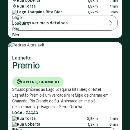
Rua Coberta
1,6
km
4
min
Rua Torta
1,8
km
4
min
Lago Joaquina Rita Bier
1,2
km
3
min
Quero ver mais detalhes
Laghetto
Premio
CENTRO, GRAMADO
Situado próximo ao Lago Joaquina Rita Bier, o Hotel
Laghetto Premio é um verdadeiro refúgio de charme em
Gramado, Rio Grande do Sul. Aninhado em meio à
deslumbrante paisagem da Serra Gaúcha.
LOCALIZAÇÃO
Rua Torta
0,8
km
4
min
Rua Coberta
1,3
km
6
min