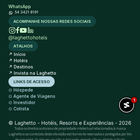
WhatsApp
54 3421 8191
ACOMPANHE NOSSAS REDES SOCIAIS
@laghettohoteis
ATALHOS
↗
Início
↗
Hotéis
↗
Destinos
↗
Invista na Laghetto
LINKS DE ACESSO
⊙
Hóspede
⊙
Agente de Viagens
1
⊙
Investidor
⊙
Cotista
© Laghetto - Hotéis, Resorts e Experiências - 2026
Todos os direitos autorais e de propriedade intelectual relacionados à marca
Laghetto e ao conteúdo deste site estão estritamente reservados e protegidos por leis
de copyright. Qualquer uso não autorizado, reprodução ou distribuição do