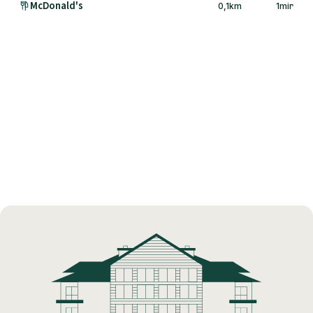
McDonald's
0,1
km
1
min