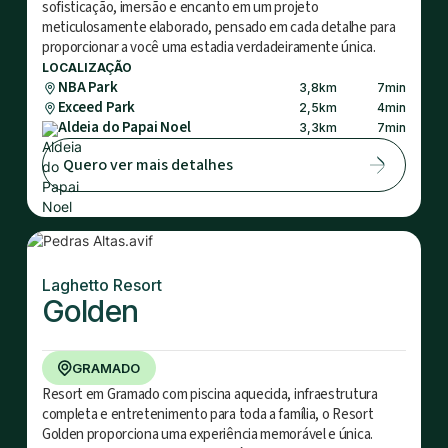
sofisticação, imersão e encanto em um projeto
meticulosamente elaborado, pensado em cada detalhe para
proporcionar a você uma estadia verdadeiramente única.
LOCALIZAÇÃO
NBA Park
3,8
km
7
min
Exceed Park
2,5
km
4
min
Aldeia do Papai Noel
3,3
km
7
min
Quero ver mais detalhes
Laghetto Resort
Golden
GRAMADO
Resort em Gramado com piscina aquecida, infraestrutura
completa e entretenimento para toda a família, o Resort
Golden proporciona uma experiência memorável e única.