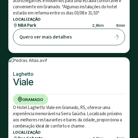
aconchegantes e modernos para uma estadia confortável e
conveniente em Gramado. *Algumas instalações do hotel
estarão em reforma entre os dias 03/08 e 31/10*
LOCALIZAÇÃO
NBA Park
2,8
km
6
min
Quero ver mais detalhes
Laghetto
Viale
GRAMADO
O Hotel Laghetto Viale em Gramado, RS, oferece uma
experiência memorável na Serra Gaúcha. Localizado próximo
aos melhores restaurantes e bares da cidade, proporciona a
combinação ideal de conforto e charme.
LOCALIZAÇÃO