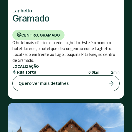
Laghetto
Gramado
CENTRO, GRAMADO
O hotel mais clássico da rede Laghetto. Este é o primeiro
hotel da rede, o hotel que deu origem ao nome Laghetto.
Localizado em frente ao Lago Joaquina Rita Bier, no centro
de Gramado.
LOCALIZAÇÃO
Rua Torta
0.6
km
2
min
Quero ver mais detalhes