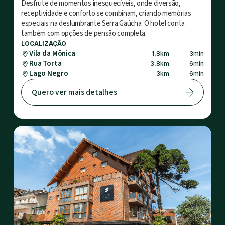
Desfrute de momentos inesquecíveis, onde diversão,
receptividade e conforto se combinam, criando memórias
especiais na deslumbrante Serra Gaúcha. O hotel conta
também com opções de pensão completa.
LOCALIZAÇÃO
Vila da Mônica
1,8
km
3
min
Rua Torta
3,8
km
6
min
Lago Negro
3
km
6
min
Quero ver mais detalhes