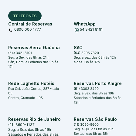
TELEFONES
Central de Reservas
WhatsApp
0800 000 1777
54 3421 8191
Reservas Serra Gaúcha
SAC
(54) 3421 8191
(54) 3295 7320
Seg. a Sex. das 8h às 21h
Seg. a sex. das 08h às 12h
Sáb, Dom. e Feriados das 9h às
e das 13h às 17h
17h
Rede Laghetto Hotéis
Reservas Porto Alegre
Rua Cel. João Correa, 287 - sala
(51) 3302 2420
05
Seg. a Sex. das 8h às 19h
Centro, Gramado - RS
Sábados e Feriados das 8h às
12h
Reservas Rio de Janeiro
Reservas São Paulo
(21) 3609-1137
(11) 3050-9600
Seg. a Qui. das 8h às 19h
Seg. a Sex. das 8h às 19h
Sextas: das 8h às 18h
Sábados e Feriados das 8h às