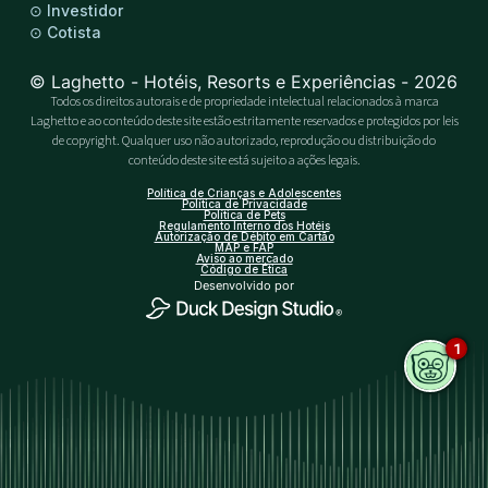
⊙
Investidor
⊙
Cotista
© Laghetto - Hotéis, Resorts e Experiências - 2026
Todos os direitos autorais e de propriedade intelectual relacionados à marca
Laghetto e ao conteúdo deste site estão estritamente reservados e protegidos por leis
de copyright. Qualquer uso não autorizado, reprodução ou distribuição do
conteúdo deste site está sujeito a ações legais.
Política de Crianças e Adolescentes
Política de Privacidade
Política de Pets
Regulamento Interno dos Hotéis
Autorização de Débito em Cartão
MAP e FAP
Aviso ao mercado
Código de Ética
Desenvolvido por
1