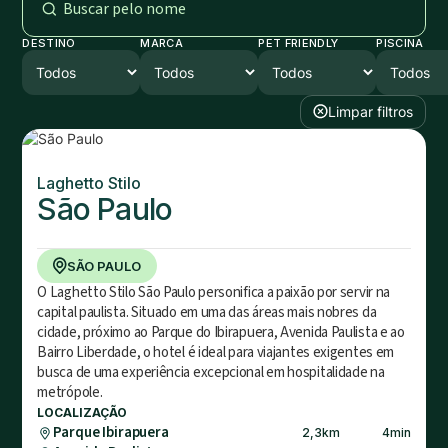
DESTINO
MARCA
PET FRIENDLY
PISCINA
Limpar filtros
Laghetto Stilo
São Paulo
SÃO PAULO
O Laghetto Stilo São Paulo personifica a paixão por servir na
capital paulista. Situado em uma das áreas mais nobres da
cidade, próximo ao Parque do Ibirapuera, Avenida Paulista e ao
Bairro Liberdade, o hotel é ideal para viajantes exigentes em
busca de uma experiência excepcional em hospitalidade na
metrópole.
LOCALIZAÇÃO
Parque Ibirapuera
2,3
km
4
min