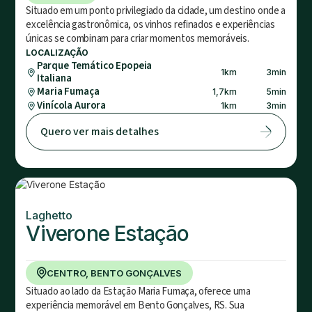
Situado em um ponto privilegiado da cidade, um destino onde a
excelência gastronômica, os vinhos refinados e experiências
únicas se combinam para criar momentos memoráveis.
LOCALIZAÇÃO
Parque Temático Epopeia
1
km
3
min
Italiana
Maria Fumaça
1,7
km
5
min
Vinícola Aurora
1
km
3
min
Quero ver mais detalhes
Laghetto
Viverone Estação
CENTRO, BENTO GONÇALVES
Situado ao lado da Estação Maria Fumaça, oferece uma
experiência memorável em Bento Gonçalves, RS. Sua