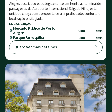
Alegre. Localizado estrategicamente em frente ao terminal de
passageiros do Aeroporto Internacional Salgado Filho, esta
unidade chega com a proposta de unir praticidade, conforto e
localização privilegiada.
LOCALIZAÇÃO
Mercado Público de Porto
10
km
15
min
Alegre
Parque Farroupilha
12
km
15
min
Quero ver mais detalhes