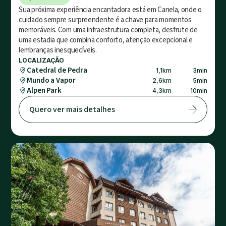
Sua próxima experiência encantadora está em Canela, onde o
cuidado sempre surpreendente é a chave para momentos
memoráveis. Com uma infraestrutura completa, desfrute de
uma estadia que combina conforto, atenção excepcional e
lembranças inesquecíveis.
LOCALIZAÇÃO
Catedral de Pedra
1,1
km
3
min
Mundo a Vapor
2,6
km
5
min
Alpen Park
4,3
km
10
min
Quero ver mais detalhes