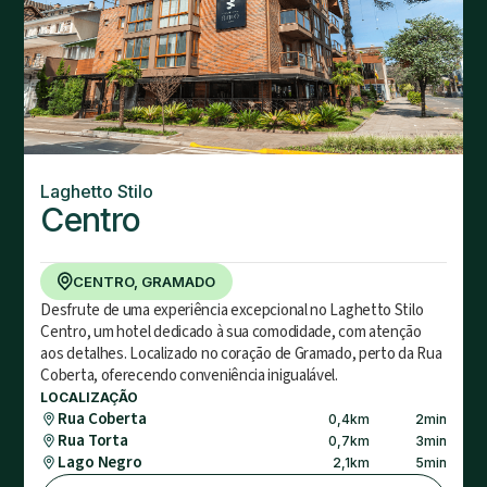
Laghetto Stilo
Centro
CENTRO, GRAMADO
Desfrute de uma experiência excepcional no Laghetto Stilo
Centro, um hotel dedicado à sua comodidade, com atenção
aos detalhes. Localizado no coração de Gramado, perto da Rua
Coberta, oferecendo conveniência inigualável.
LOCALIZAÇÃO
Rua Coberta
0,4
km
2
min
Rua Torta
0,7
km
3
min
Lago Negro
2,1
km
5
min