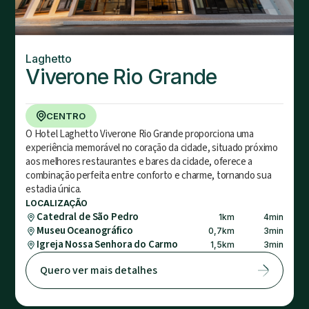
Laghetto
Viverone Rio Grande
CENTRO
O Hotel Laghetto Viverone Rio Grande proporciona uma
experiência memorável no coração da cidade, situado próximo
aos melhores restaurantes e bares da cidade, oferece a
combinação perfeita entre conforto e charme, tornando sua
estadia única.
LOCALIZAÇÃO
Catedral de São Pedro
1
km
4
min
Museu Oceanográfico
0,7
km
3
min
Igreja Nossa Senhora do Carmo
1,5
km
3
min
Quero ver mais detalhes