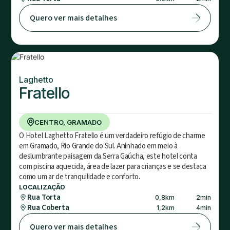
Quero ver mais detalhes
Laghetto
Fratello
CENTRO, GRAMADO
O Hotel Laghetto Fratello é um verdadeiro refúgio de charme
em Gramado, Rio Grande do Sul. Aninhado em meio à
deslumbrante paisagem da Serra Gaúcha, este hotel conta
com piscina aquecida, área de lazer para crianças e se destaca
como um ar de tranquilidade e conforto.
LOCALIZAÇÃO
Rua Torta
0,8
km
2
min
Rua Coberta
1,2
km
4
min
Quero ver mais detalhes