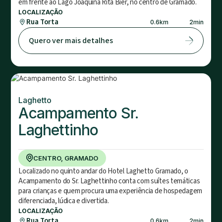
em frente ao Lago Joaquina Rita Bier, no centro de Gramado.
LOCALIZAÇÃO
Rua Torta
0.6
km
2
min
Quero ver mais detalhes
Laghetto
Acampamento Sr.
Laghettinho
CENTRO, GRAMADO
Localizado no quinto andar do Hotel Laghetto Gramado, o
Acampamento do Sr. Laghettinho conta com suítes temáticas
para crianças e quem procura uma experiência de hospedagem
diferenciada, lúdica e divertida.
LOCALIZAÇÃO
Rua Torta
0.6
km
2
min