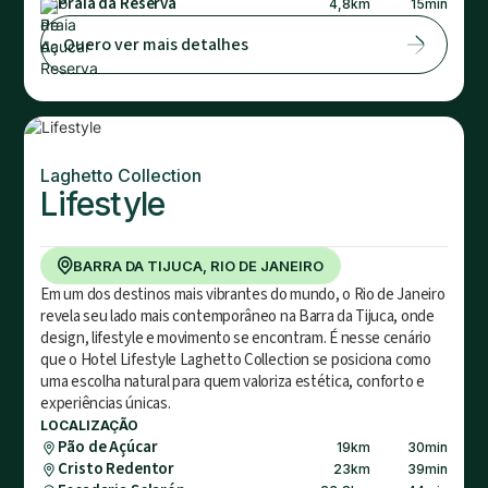
Praia da Reserva
4,8
km
15
min
Quero ver mais detalhes
Laghetto Collection
Lifestyle
BARRA DA TIJUCA, RIO DE JANEIRO
Em um dos destinos mais vibrantes do mundo, o Rio de Janeiro
revela seu lado mais contemporâneo na Barra da Tijuca, onde
design, lifestyle e movimento se encontram. É nesse cenário
que o Hotel Lifestyle Laghetto Collection se posiciona como
uma escolha natural para quem valoriza estética, conforto e
experiências únicas.
LOCALIZAÇÃO
Pão de Açúcar
19
km
30
min
Cristo Redentor
23
km
39
min