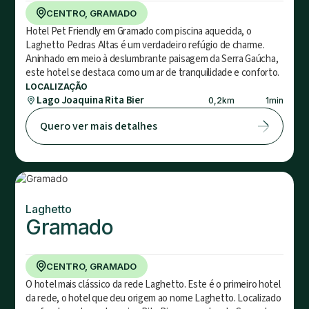
CENTRO, GRAMADO
Hotel Pet Friendly em Gramado com piscina aquecida, o
Laghetto Pedras Altas é um verdadeiro refúgio de charme.
Aninhado em meio à deslumbrante paisagem da Serra Gaúcha,
este hotel se destaca como um ar de tranquilidade e conforto.
LOCALIZAÇÃO
Lago Joaquina Rita Bier
0,2
km
1
min
Quero ver mais detalhes
Laghetto
Gramado
CENTRO, GRAMADO
O hotel mais clássico da rede Laghetto. Este é o primeiro hotel
da rede, o hotel que deu origem ao nome Laghetto. Localizado