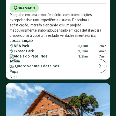
GRAMADO
Mergulhe em uma atmosfera única com acomodações
excepcionais e uma experiência luxuosa. Descubra a
sofisticação, imersão e encanto em um projeto
meticulosamente elaborado, pensado em cada detalhe para
proporcionar a você uma estadia verdadeiramente única.
LOCALIZAÇÃO
NBA Park
3,8
km
7
min
Exceed Park
2,5
km
4
min
Aldeia do Papai Noel
3,3
km
7
min
Quero ver mais detalhes