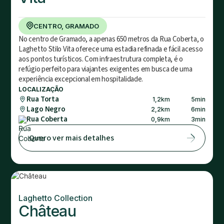
CENTRO, GRAMADO
No centro de Gramado, a apenas 650 metros da Rua Coberta, o
Laghetto Stilo Vita oferece uma estadia refinada e fácil acesso
aos pontos turísticos. Com infraestrutura completa, é o
refúgio perfeito para viajantes exigentes em busca de uma
experiência excepcional em hospitalidade.
LOCALIZAÇÃO
Rua Torta
1,2
km
5
min
Lago Negro
2,2
km
6
min
Rua Coberta
0,9
km
3
min
Quero ver mais detalhes
Laghetto Collection
Château