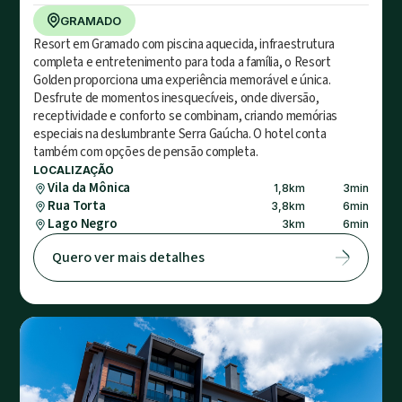
GRAMADO
Resort em Gramado com piscina aquecida, infraestrutura
completa e entretenimento para toda a família, o Resort
Golden proporciona uma experiência memorável e única.
Desfrute de momentos inesquecíveis, onde diversão,
receptividade e conforto se combinam, criando memórias
especiais na deslumbrante Serra Gaúcha. O hotel conta
também com opções de pensão completa.
LOCALIZAÇÃO
Vila da Mônica
1,8
km
3
min
Rua Torta
3,8
km
6
min
Lago Negro
3
km
6
min
Quero ver mais detalhes