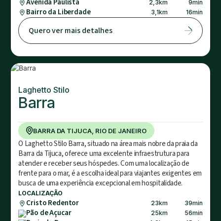
Avenida Paulista
2,3
km
9
min
Bairro da Liberdade
3,1
km
16
min
Quero ver mais detalhes
Laghetto Stilo
Barra
BARRA DA TIJUCA, RIO DE JANEIRO
O Laghetto Stilo Barra, situado na área mais nobre da praia da
Barra da Tijuca, oferece uma excelente infraestrutura para
atender e receber seus hóspedes. Com uma localização de
frente para o mar, é a escolha ideal para viajantes exigentes em
busca de uma experiência excepcional em hospitalidade.
LOCALIZAÇÃO
Cristo Redentor
23
km
39
min
Pão de Açucar
25
km
56
min