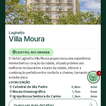
Laghetto
Villa Moura
CENTRO, RIO GRANDE
O Hotel Laghetto Villa Moura proporciona uma experiência
memorável no coração da cidade, situado próximo aos
melhores restaurantes e bares da cidade, oferece a
combinação perfeita entre conforto e charme, tornando sua
1
estadia única.
LOCALIZAÇÃO
Catedral de São Pedro
0,8
km
4
min
Museu Oceanográfico
1,7
km
5
min
Igreja Nossa Senhora do Carmo
1,3
km
4
min
Quero ver mais detalhes