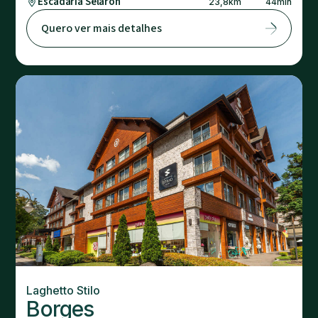
Escadaria Selarón
23,8
km
44
min
Quero ver mais detalhes
Laghetto Stilo
Borges