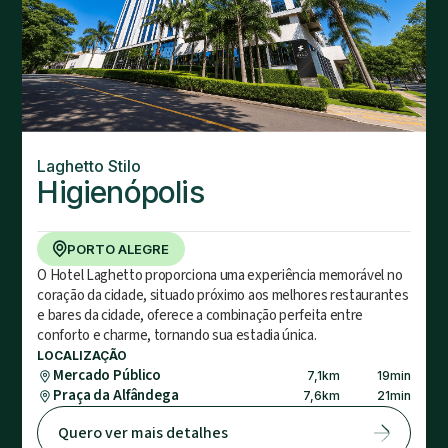
Laghetto Stilo
Higienópolis
PORTO ALEGRE
O Hotel Laghetto proporciona uma experiência memorável no
coração da cidade, situado próximo aos melhores restaurantes
e bares da cidade, oferece a combinação perfeita entre
conforto e charme, tornando sua estadia única.
LOCALIZAÇÃO
Mercado Público
7,1
km
19
min
Praça da Alfândega
7,6
km
21
min
Quero ver mais detalhes