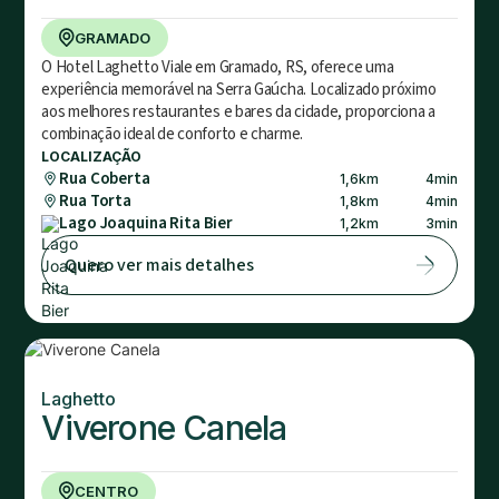
GRAMADO
O Hotel Laghetto Viale em Gramado, RS, oferece uma
experiência memorável na Serra Gaúcha. Localizado próximo
aos melhores restaurantes e bares da cidade, proporciona a
combinação ideal de conforto e charme.
LOCALIZAÇÃO
Rua Coberta
1,6
km
4
min
Rua Torta
1,8
km
4
min
Lago Joaquina Rita Bier
1,2
km
3
min
Quero ver mais detalhes
Laghetto
Viverone Canela
CENTRO