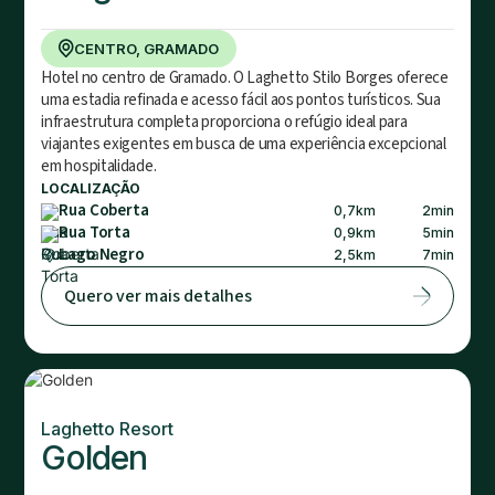
CENTRO, GRAMADO
Hotel no centro de Gramado. O Laghetto Stilo Borges oferece
uma estadia refinada e acesso fácil aos pontos turísticos. Sua
infraestrutura completa proporciona o refúgio ideal para
viajantes exigentes em busca de uma experiência excepcional
em hospitalidade.
LOCALIZAÇÃO
Rua Coberta
0,7
km
2
min
Rua Torta
0,9
km
5
min
Lago Negro
2,5
km
7
min
Quero ver mais detalhes
Laghetto Resort
Golden