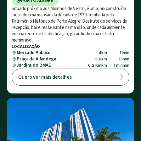
PORTO ALEGRE
Situado próximo aos Moinhos de Vento, é uma joia construída
junto de uma mansão da década de 1930, tombada pelo
Patrimônio Histórico de Porto Alegre. Desfrute de serviços de
recepção, bar e restaurante na mansão, onde cada ambiente
emana requinte e sofisticação, garantindo uma estadia
memorável.
LOCALIZAÇÃO
Mercado Público
4
km
11
min
Praça da Alfândega
3,6
km
13
min
Jardins do DMAE
0,2 Km
km
1 min
min
Quero ver mais detalhes