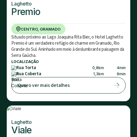
Laghetto
Premio
CENTRO, GRAMADO
Situado próximo ao Lago Joaquina Rita Bier, o Hotel Laghetto
Premio é um verdadeiro refúgio de charme em Gramado, Rio
Grande do Sul. Aninhado em meio à deslumbrante paisagem da
Serra Gaúcha.
LOCALIZAÇÃO
Rua Torta
0,8
km
4
min
Rua Coberta
1,3
km
6
min
Quero ver mais detalhes
Laghetto
Viale