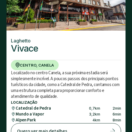
Laghetto
Vivace
CENTRO, CANELA
Localizado no centro Canela, a sua próxima estadia será
simplesmente incrível. A poucos passos dos principais pontos
turísticos da cidade, como a Catedral de Pedra, contamos com
uma estrutura completa para proporcionar conforto e
atendimento de qualidade.
LOCALIZAÇÃO
Catedral de Pedra
0,7
km
2
min
Mundo a Vapor
3,2
km
6
min
Alpen Park
4
km
8
min
Quero ver mais detalhes