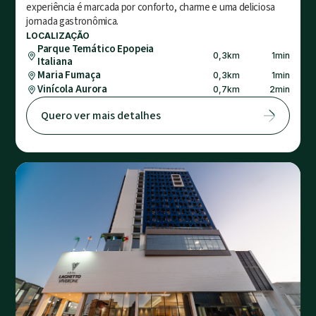
experiência é marcada por conforto, charme e uma deliciosa
jornada gastronômica.
LOCALIZAÇÃO
Parque Temático Epopeia
0,3
km
1
min
Italiana
Maria Fumaça
0,3
km
1
min
Vinícola Aurora
0,7
km
2
min
Quero ver mais detalhes