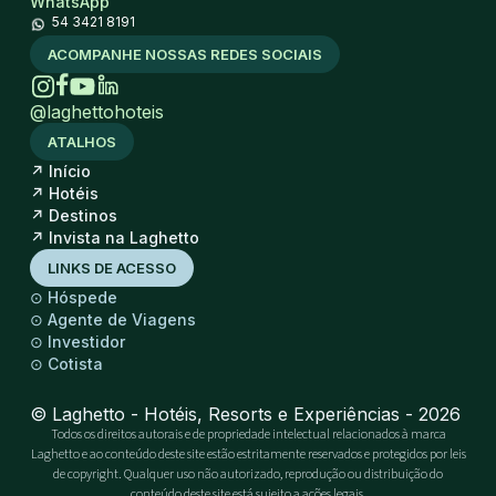
WhatsApp
54 3421 8191
ACOMPANHE NOSSAS REDES SOCIAIS
@laghettohoteis
ATALHOS
↗
Início
↗
Hotéis
↗
Destinos
↗
Invista na Laghetto
LINKS DE ACESSO
⊙
Hóspede
⊙
Agente de Viagens
⊙
Investidor
⊙
Cotista
© Laghetto - Hotéis, Resorts e Experiências - 2026
Todos os direitos autorais e de propriedade intelectual relacionados à marca
Laghetto e ao conteúdo deste site estão estritamente reservados e protegidos por leis
de copyright. Qualquer uso não autorizado, reprodução ou distribuição do
conteúdo deste site está sujeito a ações legais.