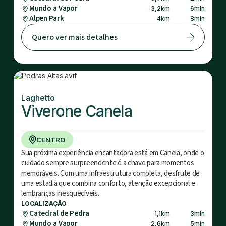
Mundo a Vapor
3,2
km
6
min
Alpen Park
4
km
8
min
Quero ver mais detalhes
Laghetto
Viverone Canela
CENTRO
Sua próxima experiência encantadora está em Canela, onde o
cuidado sempre surpreendente é a chave para momentos
memoráveis. Com uma infraestrutura completa, desfrute de
uma estadia que combina conforto, atenção excepcional e
lembranças inesquecíveis.
LOCALIZAÇÃO
Catedral de Pedra
1,1
km
3
min
Mundo a Vapor
2,6
km
5
min