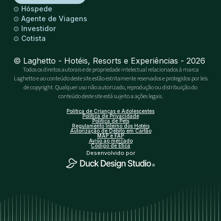
⊙
Hóspede
⊙
Agente de Viagens
⊙
Investidor
⊙
Cotista
© Laghetto - Hotéis, Resorts e Experiências - 2026
Todos os direitos autorais e de propriedade intelectual relacionados à marca
Laghetto e ao conteúdo deste site estão estritamente reservados e protegidos por leis
de copyright. Qualquer uso não autorizado, reprodução ou distribuição do
conteúdo deste site está sujeito a ações legais.
Política de Crianças e Adolescentes
Política de Privacidade
Política de Pets
Regulamento Interno dos Hotéis
Autorização de Débito em Cartão
MAP e FAP
Aviso ao mercado
Código de Ética
Desenvolvido por