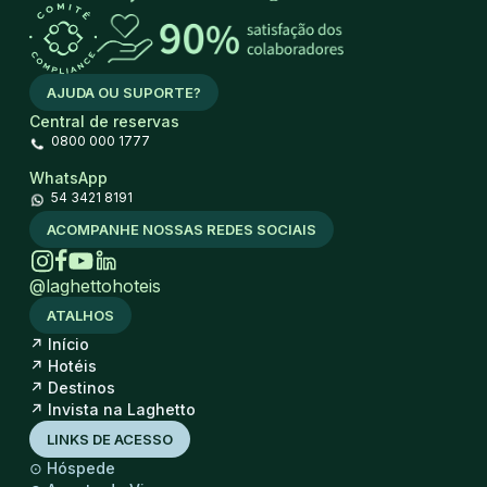
AJUDA OU SUPORTE?
Central de reservas
0800 000 1777
WhatsApp
54 3421 8191
ACOMPANHE NOSSAS REDES SOCIAIS
@laghettohoteis
ATALHOS
↗
Início
↗
Hotéis
↗
Destinos
↗
Invista na Laghetto
LINKS DE ACESSO
⊙
Hóspede