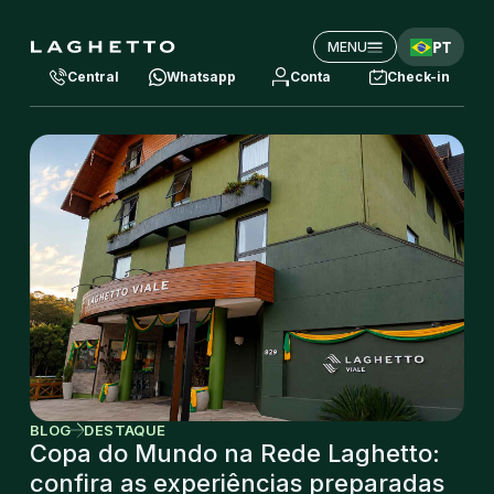
PT
MENU
Central
Whatsapp
Conta
Check-in
BLOG
DESTAQUE
Copa do Mundo na Rede Laghetto:
confira as experiências preparadas