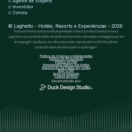
⊙
Agente de Viagens
⊙
Investidor
⊙
Cotista
© Laghetto - Hotéis, Resorts e Experiências - 2026
Todos os direitos autorais e de propriedade intelectual relacionados à marca
Laghetto e ao conteúdo deste site estão estritamente reservados e protegidos por leis
de copyright. Qualquer uso não autorizado, reprodução ou distribuição do
conteúdo deste site está sujeito a ações legais.
Política de Crianças e Adolescentes
Política de Privacidade
Política de Pets
Regulamento Interno dos Hotéis
Autorização de Débito em Cartão
MAP e FAP
Aviso ao mercado
Código de Ética
Desenvolvido por