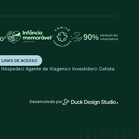
LINKS DE ACESSO
⊙
⊙
⊙
⊙
Hóspede
Agente de Viagens
Investidor
Cotista
Desenvolvido por