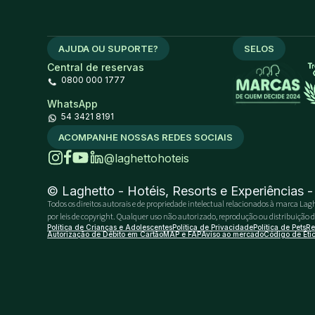
AJUDA OU SUPORTE?
SELOS
Central de reservas
0800 000 1777
WhatsApp
54 3421 8191
ACOMPANHE NOSSAS REDES SOCIAIS
@laghettohoteis
© Laghetto - Hotéis, Resorts e Experiências 
Todos os direitos autorais e de propriedade intelectual relacionados à marca Lagh
por leis de copyright. Qualquer uso não autorizado, reprodução ou distribuição do 
Política de Crianças e Adolescentes
Política de Privacidade
Política de Pets
Re
Autorização de Débito em Cartão
MAP e FAP
Aviso ao mercado
Código de Éti