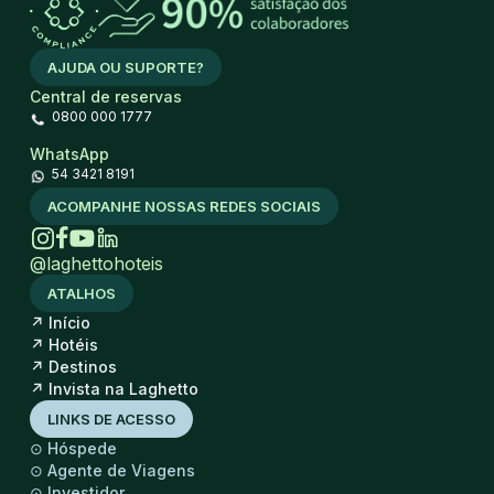
AJUDA OU SUPORTE?
Central de reservas
0800 000 1777
WhatsApp
54 3421 8191
ACOMPANHE NOSSAS REDES SOCIAIS
@laghettohoteis
ATALHOS
↗
Início
↗
Hotéis
↗
Destinos
↗
Invista na Laghetto
LINKS DE ACESSO
⊙
Hóspede
⊙
Agente de Viagens
⊙
Investidor