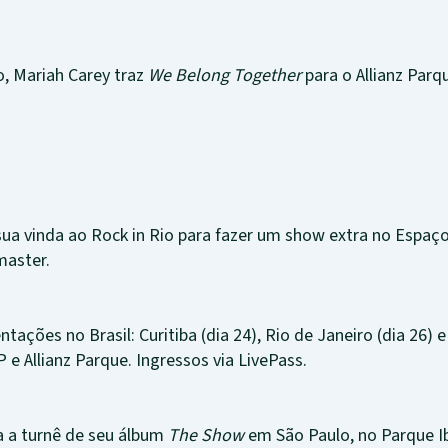
o, Mariah Carey traz
We Belong Together
para o Allianz Parq
sua vinda ao Rock in Rio para fazer um show extra no Espaç
master.
ntações no Brasil: Curitiba (dia 24), Rio de Janeiro (dia 26) 
P e Allianz Parque. Ingressos via LivePass.
a a turnê de seu álbum
The Show
em São Paulo, no Parque Ib