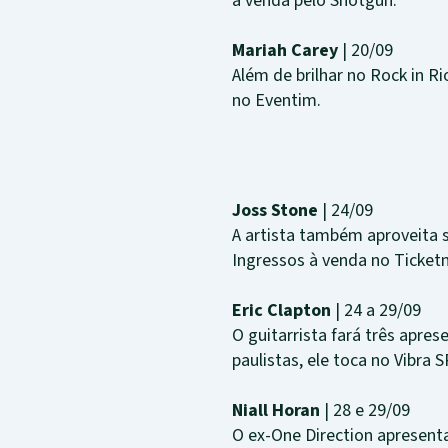
à venda pelo Shotgun.
Mariah Carey
| 20/09
Além de brilhar no Rock in Ri
no Eventim.
Joss Stone
| 24/09
A artista também aproveita 
Ingressos à venda no Ticket
Eric Clapton
| 24 a 29/09
O guitarrista fará três aprese
paulistas, ele toca no Vibra S
Niall Horan
| 28 e 29/09
O ex-One Direction apresent