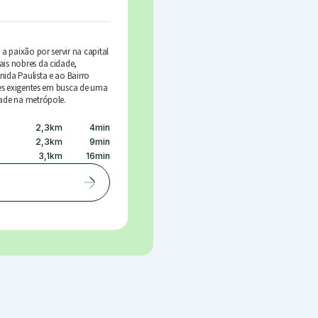
a paixão por servir na capital
ais nobres da cidade,
ida Paulista e ao Bairro
tes exigentes em busca de uma
dade na metrópole.
2,3
km
4
min
2,3
km
9
min
3,1
km
16
min