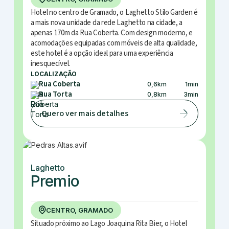
Hotel no centro de Gramado, o Laghetto Stilo Garden é
a mais nova unidade da rede Laghetto na cidade, a
apenas 170m da Rua Coberta. Com design moderno, e
acomodações equipadas com móveis de alta qualidade,
este hotel é a opção ideal para uma experiência
inesquecível.
LOCALIZAÇÃO
Rua Coberta
0,6
km
1
min
Rua Torta
0,8
km
3
min
Quero ver mais detalhes
Laghetto
Premio
CENTRO, GRAMADO
Situado próximo ao Lago Joaquina Rita Bier, o Hotel