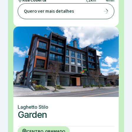
Rua Coberta
1,2
km
4
min
Quero ver mais detalhes
Laghetto Stilo
Garden
CENTRO, GRAMADO