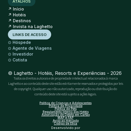
ATALHOS
↗
Início
↗
Hotéis
↗
Destinos
↗
Invista na Laghetto
LINKS DE ACESSO
⊙
Hóspede
⊙
Agente de Viagens
⊙
Investidor
⊙
Cotista
© Laghetto - Hotéis, Resorts e Experiências - 2026
Todos os direitos autorais e de propriedade intelectual relacionados à marca
Laghetto e ao conteúdo deste site estão estritamente reservados e protegidos por leis
de copyright. Qualquer uso não autorizado, reprodução ou distribuição do
conteúdo deste site está sujeito a ações legais.
Política de Crianças e Adolescentes
Política de Privacidade
Política de Pets
Regulamento Interno dos Hotéis
Autorização de Débito em Cartão
MAP e FAP
Aviso ao mercado
Código de Ética
Desenvolvido por