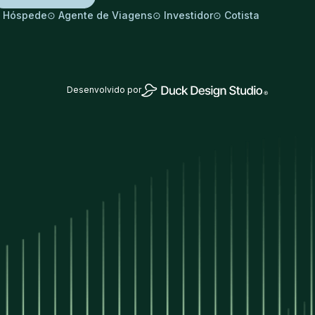
⊙
⊙
⊙
⊙
Hóspede
Agente de Viagens
Investidor
Cotista
Desenvolvido por