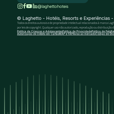
@laghettohoteis
© Laghetto - Hotéis, Resorts e Experiências 
Todos os direitos autorais e de propriedade intelectual relacionados à marca Lagh
por leis de copyright. Qualquer uso não autorizado, reprodução ou distribuição do 
Política de Crianças e Adolescentes
Política de Privacidade
Política de Pets
Re
Autorização de Débito em Cartão
MAP e FAP
Aviso ao mercado
Código de Éti