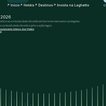
↗
↗
↗
↗
Início
Hotéis
Destinos
Invista na Laghetto
- 2026
etto e ao conteúdo deste site estão estritamente reservados e protegidos
conteúdo deste site está sujeito a ações legais.
gulamento Interno dos Hotéis
ca