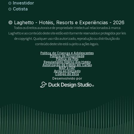
⊙
Investidor
⊙
Cotista
© Laghetto - Hotéis, Resorts e Experiências - 2026
Todos os direitos autorais e de propriedade intelectual relacionados à marca
Laghetto e ao conteúdo deste site estão estritamente reservados e protegidos por leis
de copyright. Qualquer uso não autorizado, reprodução ou distribuição do
conteúdo deste site está sujeito a ações legais.
Política de Crianças e Adolescentes
Política de Privacidade
Política de Pets
Regulamento Interno dos Hotéis
Autorização de Débito em Cartão
MAP e FAP
Aviso ao mercado
Código de Ética
Desenvolvido por