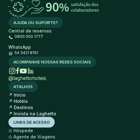
AJUDA OU SUPORTE?
Central de reservas
0800 000 1777
WhatsApp
54 3421 8191
ACOMPANHE NOSSAS REDES SOCIAIS
@laghettohoteis
ATALHOS
↗
Início
↗
Hotéis
↗
Destinos
↗
Invista na Laghetto
LINKS DE ACESSO
⊙
Hóspede
⊙
Agente de Viagens