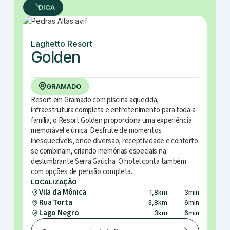
DICA
Laghetto Resort
Golden
GRAMADO
Resort em Gramado com piscina aquecida,
infraestrutura completa e entretenimento para toda a
família, o Resort Golden proporciona uma experiência
memorável e única. Desfrute de momentos
inesquecíveis, onde diversão, receptividade e conforto
se combinam, criando memórias especiais na
deslumbrante Serra Gaúcha. O hotel conta também
com opções de pensão completa.
LOCALIZAÇÃO
Vila da Mônica
1,8
km
3
min
Rua Torta
3,8
km
6
min
Lago Negro
3
km
6
min