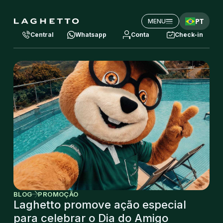
PT
MENU
Central
Whatsapp
Conta
Check-in
BLOG
PROMOÇÃO
Laghetto promove ação especial
para celebrar o Dia do Amigo