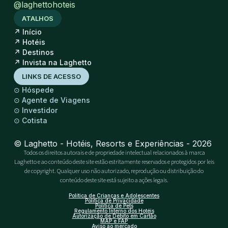
@laghettohoteis
ATALHOS
↗
Início
↗
Hotéis
↗
Destinos
↗
Invista na Laghetto
LINKS DE ACESSO
⊙
Hóspede
⊙
Agente de Viagens
⊙
Investidor
⊙
Cotista
© Laghetto - Hotéis, Resorts e Experiências - 2026
Todos os direitos autorais e de propriedade intelectual relacionados à marca
Laghetto e ao conteúdo deste site estão estritamente reservados e protegidos por leis
de copyright. Qualquer uso não autorizado, reprodução ou distribuição do
conteúdo deste site está sujeito a ações legais.
Política de Crianças e Adolescentes
Política de Privacidade
Política de Pets
Regulamento Interno dos Hotéis
Autorização de Débito em Cartão
MAP e FAP
Aviso ao mercado