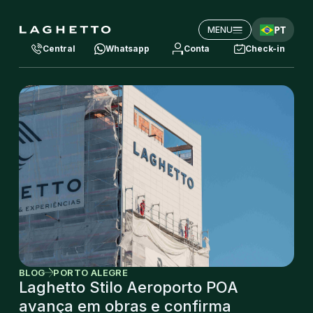
PT
MENU
Central
Whatsapp
Conta
Check-in
BLOG
PORTO ALEGRE
Laghetto Stilo Aeroporto POA
avança em obras e confirma