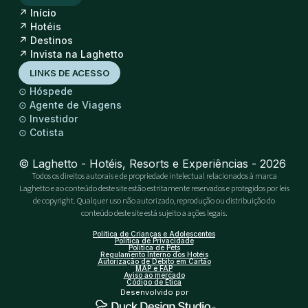
↗
Início
↗
Hotéis
↗
Destinos
↗
Invista na Laghetto
LINKS DE ACESSO
⊙
Hóspede
⊙
Agente de Viagens
⊙
Investidor
⊙
Cotista
© Laghetto - Hotéis, Resorts e Experiências - 2026
Todos os direitos autorais e de propriedade intelectual relacionados à marca
Laghetto e ao conteúdo deste site estão estritamente reservados e protegidos por leis
de copyright. Qualquer uso não autorizado, reprodução ou distribuição do
conteúdo deste site está sujeito a ações legais.
Política de Crianças e Adolescentes
Política de Privacidade
Política de Pets
Regulamento Interno dos Hotéis
Autorização de Débito em Cartão
MAP e FAP
Aviso ao mercado
Código de Ética
Desenvolvido por