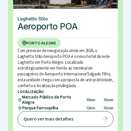
Laghetto Stilo
Aeroporto POA
PORTO ALEGRE
Com previsão de inauguração ainda em 2026, o
Laghetto Stilo Aeroporto POA é o novo hotel da rede
Laghetto em Porto Alegre. Localizado
estrategicamente em frente ao terminal de
passageiros do Aeroporto Internacional Salgado Filho,
esta unidade chega com a proposta de unir praticidade,
conforto e localização privilegiada.
LOCALIZAÇÃO
Mercado Público de Porto
10
km
15
min
Alegre
Parque Farroupilha
12
km
15
min
Quero ver mais detalhes