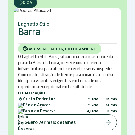
DICA
Laghetto Stilo
Barra
BARRA DA TIJUCA, RIO DE JANEIRO
O Laghetto Stilo Barra, situado na área mais nobre da
praia da Barra da Tijuca, oferece uma excelente
infraestrutura para atender e receber seus hóspedes.
Com uma localização de frente para o mar, é a escolha
ideal para viajantes exigentes em busca de uma
experiência excepcional em hospitalidade.
LOCALIZAÇÃO
Cristo Redentor
23
km
39
min
Pão de Açucar
25
km
56
min
Praia da Reserva
4,8
km
15
min
Quero ver mais detalhes