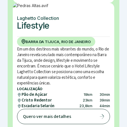
Laghetto Collection
Lifestyle
BARRA DA TIJUCA, RIO DE JANEIRO
Em um dos destinos mais vibrantes do mundo, o Rio de
Janeiro revela seu lado mais contemporâneo na Barra
da Tijuca, onde design, lifestyle e movimento se
encontram. É nesse cenário que o Hotel Lifestyle
Laghetto Collection se posiciona como uma escolha
natural para quem valoriza estética, conforto e
experiências únicas.
LOCALIZAÇÃO
Pão de Açúcar
19
km
30
min
Cristo Redentor
23
km
39
min
Escadaria Selarón
23,8
km
44
min
Quero ver mais detalhes