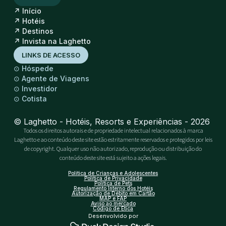
↗
Início
↗
Hotéis
↗
Destinos
↗
Invista na Laghetto
LINKS DE ACESSO
⊙
Hóspede
⊙
Agente de Viagens
⊙
Investidor
⊙
Cotista
© Laghetto - Hotéis, Resorts e Experiências - 2026
Todos os direitos autorais e de propriedade intelectual relacionados à marca
Laghetto e ao conteúdo deste site estão estritamente reservados e protegidos por leis
de copyright. Qualquer uso não autorizado, reprodução ou distribuição do
conteúdo deste site está sujeito a ações legais.
Política de Crianças e Adolescentes
Política de Privacidade
Política de Pets
Regulamento Interno dos Hotéis
Autorização de Débito em Cartão
MAP e FAP
Aviso ao mercado
Código de Ética
Desenvolvido por