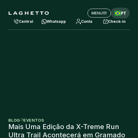
PT
MENU
Central
Whatsapp
Conta
Check-in
BLOG
EVENTOS
Mais Uma Edição da X-Treme Run
Ultra Trail Acontecerá em Gramado