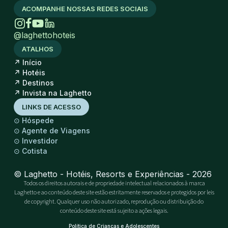
ACOMPANHE NOSSAS REDES SOCIAIS
@laghettohoteis
ATALHOS
↗
Início
↗
Hotéis
↗
Destinos
↗
Invista na Laghetto
LINKS DE ACESSO
⊙
Hóspede
⊙
Agente de Viagens
⊙
Investidor
⊙
Cotista
© Laghetto - Hotéis, Resorts e Experiências - 2026
Todos os direitos autorais e de propriedade intelectual relacionados à marca
Laghetto e ao conteúdo deste site estão estritamente reservados e protegidos por leis
de copyright. Qualquer uso não autorizado, reprodução ou distribuição do
conteúdo deste site está sujeito a ações legais.
Política de Crianças e Adolescentes