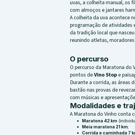
uvas, a colheita manual, os f
com almoços e jantares harm
A colheita da uva acontece
programação de atividades es
da tradição local que nasce
reunindo atletas, moradores 
O percurso
O percurso da Maratona do Vi
pontos de
Vino Stop
e paisag
Durante a corrida, as áreas
bastão nas provas de reveza
com músicas e apresentaçõe
Modalidades e tra
A Maratona do Vinho conta c
Maratona 42 km
(individu
Meia maratona 21 km
;
Corrida e caminhada 7 