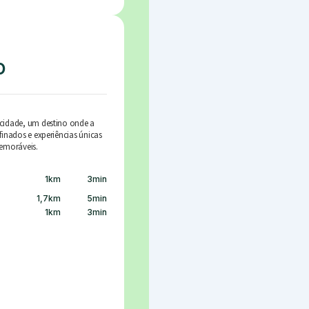
o
cidade, um destino onde a
finados e experiências únicas
emoráveis.
1
km
3
min
1,7
km
5
min
1
km
3
min