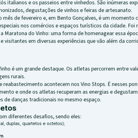
ilós italianos e os passeios entre vinhedos. São inúmeras exp
onizados, degustações de vinhos e feiras de artesanato.
 no mês de fevereiro e, em Bento Gonçalves, é um momento
peciais nos comércios e espaços turísticos da cidade. Foi 
u a Maratona do Vinho: uma forma de homenagear essa époc
e visitantes em diversas experiências que vão além da corri
nho é um grande destaque. Os atletas percorrem entre vales, 
ens rurais.
 de reabastecimento acontecem nos Vino Stops. É nesses pon
mento e onde os atletas recuperam as energias e degustam 
s de danças tradicionais no mesmo espaço.
jetos
om diferentes desafios, sendo eles:
al, duplas, quartetos e octetos);
km
.