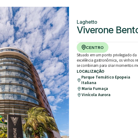
Laghetto
Viverone Bent
CENTRO
Situado em um ponto privilegiado da 
excelência gastronômica, os vinhos re
se combinam para criar momentos m
LOCALIZAÇÃO
Parque Temático Epopeia
Italiana
Maria Fumaça
Vinícola Aurora