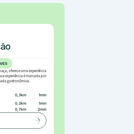
ção
VES
aça, oferece uma experiência
ua experiência é marcada por
rnada gastronômica.
0,3
km
1
min
0,3
km
1
min
0,7
km
2
min