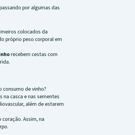
, passando por algumas das
rimeiros colocados da
o próprio peso corporal em
inho
recebem cestas com
rida.
ao consumo de vinho?
es na casca e nas sementes
diovascular, além de estarem
 coração. Assim, na
rpo.