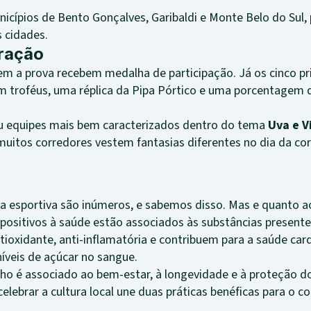
nicípios de Bento Gonçalves, Garibaldi e Monte Belo do Sul
s cidades.
ração
em a prova recebem medalha de participação. Já os cinco p
troféus, uma réplica da Pipa Pórtico e uma porcentagem d
 ou equipes mais bem caracterizados dentro do tema
Uva e V
 muitos corredores vestem fantasias diferentes no dia da cor
ica esportiva são inúmeros, e sabemos disso. Mas e quanto 
 positivos à saúde estão associados às substâncias present
ioxidante, anti-inflamatória e contribuem para a saúde car
íveis de açúcar no sangue.
 é associado ao bem-estar, à longevidade e à proteção do
elebrar a cultura local une duas práticas benéficas para o co