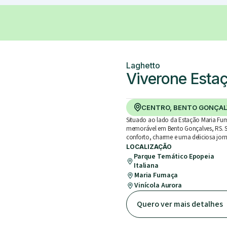
Laghetto
Viverone Esta
CENTRO, BENTO GONÇAL
Situado ao lado da Estação Maria Fum
memorável em Bento Gonçalves, RS. S
conforto, charme e uma deliciosa jo
LOCALIZAÇÃO
Parque Temático Epopeia
Italiana
Maria Fumaça
Vinícola Aurora
Quero ver mais detalhes