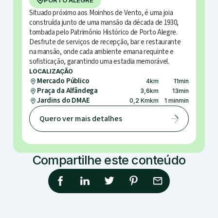
PORTO ALEGRE
Situado próximo aos Moinhos de Vento, é uma joia
construída junto de uma mansão da década de 1930,
tombada pelo Patrimônio Histórico de Porto Alegre.
Desfrute de serviços de recepção, bar e restaurante
na mansão, onde cada ambiente emana requinte e
sofisticação, garantindo uma estadia memorável.
LOCALIZAÇÃO
Mercado Público
4
km
11
min
Praça da Alfândega
3,6
km
13
min
Jardins do DMAE
0,2 Km
km
1 min
min
Quero ver mais detalhes
Compartilhe este conteúdo