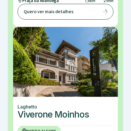
Praça da Alfândega
7,6
km
21
min
Quero ver mais detalhes
Laghetto
Viverone Moinhos