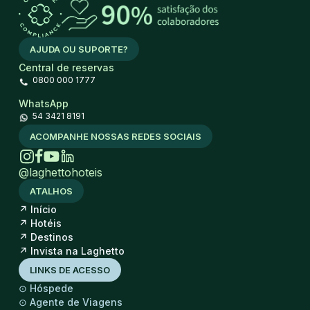
AJUDA OU SUPORTE?
Central de reservas
0800 000 1777
WhatsApp
54 3421 8191
ACOMPANHE NOSSAS REDES SOCIAIS
@laghettohoteis
ATALHOS
↗
Início
↗
Hotéis
↗
Destinos
↗
Invista na Laghetto
LINKS DE ACESSO
⊙
Hóspede
⊙
Agente de Viagens