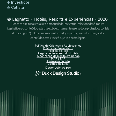
⊙
Investidor
⊙
Cotista
© Laghetto - Hotéis, Resorts e Experiências - 2026
Todos os direitos autorais e de propriedade intelectual relacionados à marca
Laghetto e ao conteúdo deste site estão estritamente reservados e protegidos por leis
de copyright. Qualquer uso não autorizado, reprodução ou distribuição do
conteúdo deste site está sujeito a ações legais.
Política de Crianças e Adolescentes
Política de Privacidade
Política de Pets
Regulamento Interno dos Hotéis
Autorização de Débito em Cartão
MAP e FAP
Aviso ao mercado
Código de Ética
Desenvolvido por