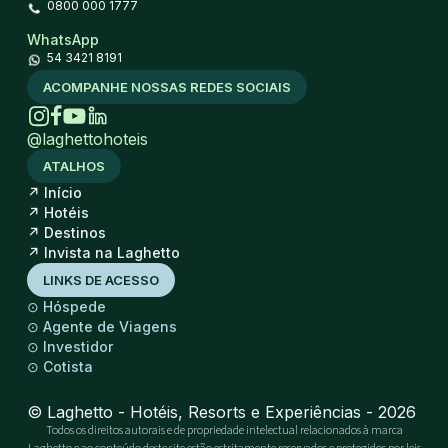
0800 000 1777
WhatsApp
54 3421 8191
ACOMPANHE NOSSAS REDES SOCIAIS
@laghettohoteis
ATALHOS
↗
Início
↗
Hotéis
↗
Destinos
↗
Invista na Laghetto
LINKS DE ACESSO
⊙
Hóspede
⊙
Agente de Viagens
⊙
Investidor
⊙
Cotista
© Laghetto - Hotéis, Resorts e Experiências - 2026
Todos os direitos autorais e de propriedade intelectual relacionados à marca