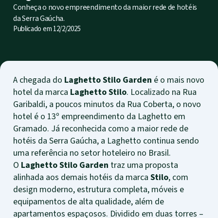
Conheça o novo empreendimento da maior rede de hotéis
da Serra Gaúcha.
Publicado em
12/2/2025
A chegada do
Laghetto Stilo Garden
é o mais novo
hotel da marca
Laghetto Stilo
. Localizado na Rua
Garibaldi, a poucos minutos da Rua Coberta, o novo
hotel é o 13º empreendimento da Laghetto em
Gramado. Já reconhecida como a maior rede de
hotéis da Serra Gaúcha, a Laghetto continua sendo
uma referência no setor hoteleiro no Brasil.
O
Laghetto Stilo Garden
traz uma proposta
alinhada aos demais hotéis da marca
Stilo
, com
design moderno, estrutura completa, móveis e
equipamentos de alta qualidade, além de
apartamentos espaçosos. Dividido em duas torres –