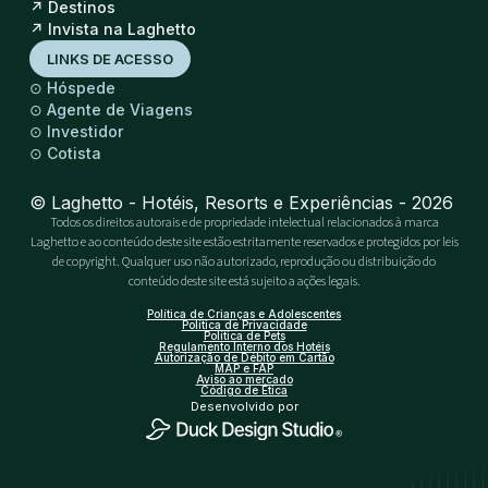
↗
Destinos
↗
Invista na Laghetto
LINKS DE ACESSO
⊙
Hóspede
⊙
Agente de Viagens
⊙
Investidor
⊙
Cotista
© Laghetto - Hotéis, Resorts e Experiências - 2026
Todos os direitos autorais e de propriedade intelectual relacionados à marca
Laghetto e ao conteúdo deste site estão estritamente reservados e protegidos por leis
de copyright. Qualquer uso não autorizado, reprodução ou distribuição do
conteúdo deste site está sujeito a ações legais.
Política de Crianças e Adolescentes
Política de Privacidade
Política de Pets
Regulamento Interno dos Hotéis
Autorização de Débito em Cartão
MAP e FAP
Aviso ao mercado
Código de Ética
Desenvolvido por