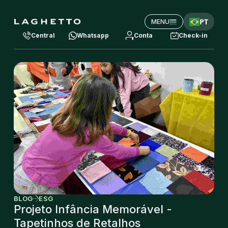
PT
MENU
Central
Whatsapp
Conta
Check-in
BLOG
ESG
Projeto Infância Memorável -
Tapetinhos de Retalhos