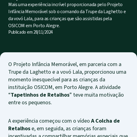
Mais uma experiência incrível proporcionada pelo Projeto
Infância Memorável sob o comando da Trupe da Laghetto e
da vovó Lala, para as crianças que são assistidas pela
OSICOM em Porto Alegre.
Publicado em
28/11/2024
O Projeto Infância Memorável, em parceria com a
Trupe da Laghetto e a vovó Lala, proporcionou uma
momento inesquecível para as crianças da
instituição OSICOM, em Porto Alegre. A atividade
“
Tapetinhos de Retalhos
” teve muita motivação
entre os pequenos.
A experiência começou com o vídeo
A Colcha de
Retalhos
e, em seguida, as crianças foram
incentivadas a compartilhar memórias especiais que