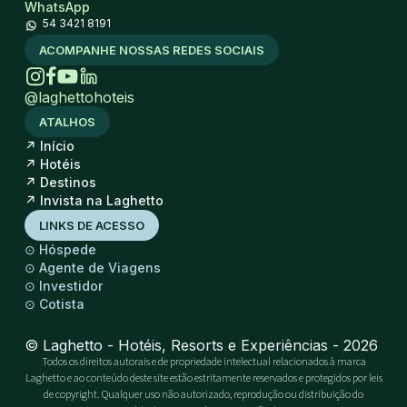
WhatsApp
54 3421 8191
ACOMPANHE NOSSAS REDES SOCIAIS
@laghettohoteis
ATALHOS
↗
Início
↗
Hotéis
↗
Destinos
↗
Invista na Laghetto
LINKS DE ACESSO
⊙
Hóspede
⊙
Agente de Viagens
⊙
Investidor
⊙
Cotista
© Laghetto - Hotéis, Resorts e Experiências - 2026
Todos os direitos autorais e de propriedade intelectual relacionados à marca
Laghetto e ao conteúdo deste site estão estritamente reservados e protegidos por leis
de copyright. Qualquer uso não autorizado, reprodução ou distribuição do