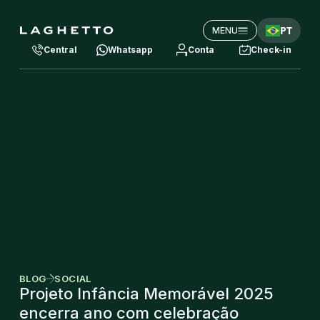
PT
MENU
Central
Whatsapp
Conta
Check-in
BLOG
SOCIAL
Projeto Infância Memorável 2025
encerra ano com celebração