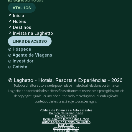
ATALHOS
↗
Início
↗
Hotéis
↗
Destinos
↗
Invista na Laghetto
LINKS DE ACESSO
⊙
Hóspede
⊙
Agente de Viagens
⊙
Investidor
⊙
Cotista
© Laghetto - Hotéis, Resorts e Experiências - 2026
Todos os direitos autorais e de propriedade intelectual relacionados à marca
Laghetto e ao conteúdo deste site estão estritamente reservados e protegidos por leis
de copyright. Qualquer uso não autorizado, reprodução ou distribuição do
conteúdo deste site está sujeito a ações legais.
Política de Crianças e Adolescentes
Política de Privacidade
Política de Pets
Regulamento Interno dos Hotéis
Autorização de Débito em Cartão
MAP e FAP
Aviso ao mercado
Código de Ética