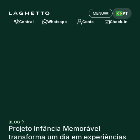
PT
MENU
Central
Whatsapp
Conta
Check-in
BLOG
Projeto Infância Memorável
transforma um dia em experiências