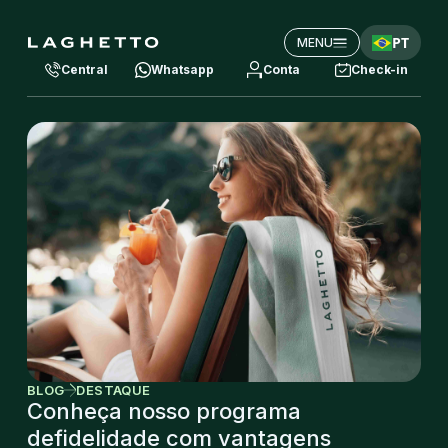
PT
MENU
Central
Whatsapp
Conta
Check-in
BLOG
DESTAQUE
Conheça nosso programa
defidelidade com vantagens