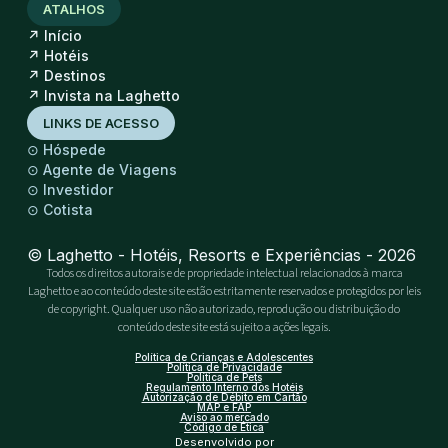
ATALHOS
↗
Início
↗
Hotéis
↗
Destinos
↗
Invista na Laghetto
LINKS DE ACESSO
⊙
Hóspede
⊙
Agente de Viagens
⊙
Investidor
⊙
Cotista
© Laghetto - Hotéis, Resorts e Experiências - 2026
Todos os direitos autorais e de propriedade intelectual relacionados à marca
Laghetto e ao conteúdo deste site estão estritamente reservados e protegidos por leis
de copyright. Qualquer uso não autorizado, reprodução ou distribuição do
conteúdo deste site está sujeito a ações legais.
Política de Crianças e Adolescentes
Política de Privacidade
Política de Pets
Regulamento Interno dos Hotéis
Autorização de Débito em Cartão
MAP e FAP
Aviso ao mercado
Código de Ética
Desenvolvido por