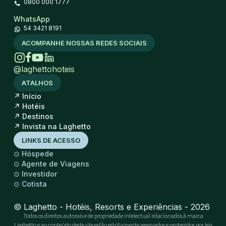
0800 000 1777
WhatsApp
54 3421 8191
ACOMPANHE NOSSAS REDES SOCIAIS
@laghettohoteis
ATALHOS
↗
Início
↗
Hotéis
↗
Destinos
↗
Invista na Laghetto
LINKS DE ACESSO
⊙
Hóspede
⊙
Agente de Viagens
⊙
Investidor
⊙
Cotista
© Laghetto - Hotéis, Resorts e Experiências - 2026
Todos os direitos autorais e de propriedade intelectual relacionados à marca
Laghetto e ao conteúdo deste site estão estritamente reservados e protegidos por leis