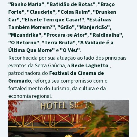
"Banho Maria"
,
"Batidão de Botas"
,
"Braço
Forte"
,
"Claudete"
,
"Coisa Ruim"
,
"Drunken
Car"
,
"Elisete Tem que Casar!"
,
"Estátuas
Também Morrem?"
,
"Grão"
,
"Manjericão"
,
"Mizandrika"
,
"Procura-se Ator"
,
"Raidinalha"
,
"O Retorno"
,
"Terra Bruta"
,
"A Vaidade é a
Última Que Morre"
e
"O Véu"
.
Reconhecida por sua atuação ao lado dos principais
eventos da Serra Gaúcha, a
Rede Laghetto
,
patrocinadora do
Festival de Cinema de
Gramado
, reforça seu compromisso com o
fortalecimento do turismo, da cultura e da
economia regional.