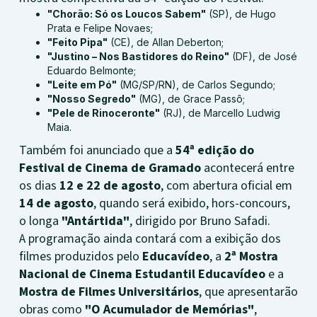
"Chorão: Só os Loucos Sabem"
(SP), de Hugo
Prata e Felipe Novaes;
"Feito Pipa"
(CE), de Allan Deberton;
"Justino – Nos Bastidores do Reino"
(DF), de José
Eduardo Belmonte;
"Leite em Pó"
(MG/SP/RN), de Carlos Segundo;
"Nosso Segredo"
(MG), de Grace Passô;
"Pele de Rinoceronte"
(RJ), de Marcello Ludwig
Maia.
Também foi anunciado que a
54ª edição do
Festival de Cinema de Gramado
acontecerá entre
os dias
12 e 22 de agosto
, com abertura oficial em
14 de agosto
, quando será exibido, hors-concours,
o longa
"Antártida"
, dirigido por Bruno Safadi.
A programação ainda contará com a exibição dos
filmes produzidos pelo
Educavídeo
, a
2ª Mostra
Nacional de Cinema Estudantil Educavídeo
e a
Mostra de Filmes Universitários
, que apresentarão
obras como
"O Acumulador de Memórias"
,