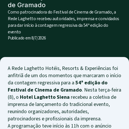
de Gramado
Como patrocinadora do Festival de Cinema de Gramado, a
Rede Laghetto recebeu autoridades, imprensa e convidados
para dar início à contagem regressiva da 54ª edição do
evento
Publicado em
8/7/2026
A Rede Laghetto Hotéis, Resorts & Experiências foi
anfitriã de um dos momentos que marcaram o início
da contagem regressiva para a
54ª edição do
Festival de Cinema de Gramado
. Nesta terça-feira
(8), o
Hotel Laghetto Siena
recebeu a coletiva de
imprensa de lançamento do tradicional evento,
reunindo organizadores, autoridades,
patrocinadores e profissionais da imprensa.
A programação teve início às 11h com o anúncio