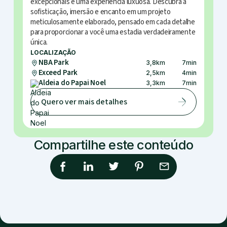
excepcionais e uma experiência luxuosa. Descubra a
sofisticação, imersão e encanto em um projeto
meticulosamente elaborado, pensado em cada detalhe
para proporcionar a você uma estadia verdadeiramente
única.
LOCALIZAÇÃO
NBA Park
3,8
km
7
min
Exceed Park
2,5
km
4
min
Aldeia do Papai Noel
3,3
km
7
min
Quero ver mais detalhes
Compartilhe este conteúdo