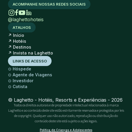
ACOMPANHE NOSSAS REDES SOCIAIS
@laghettohoteis
ATALHOS
↗
Início
↗
Hotéis
↗
Destinos
↗
Invista na Laghetto
LINKS DE ACESSO
⊙
Hóspede
⊙
Agente de Viagens
⊙
Investidor
⊙
Cotista
© Laghetto - Hotéis, Resorts e Experiências - 2026
Todos os direitos autorais e de propriedade intelectual relacionados à marca
Laghetto e ao conteúdo deste site estão estritamente reservados e protegidos por leis
de copyright. Qualquer uso não autorizado, reprodução ou distribuição do
conteúdo deste site está sujeito a ações legais.
Política de Crianças e Adolescentes