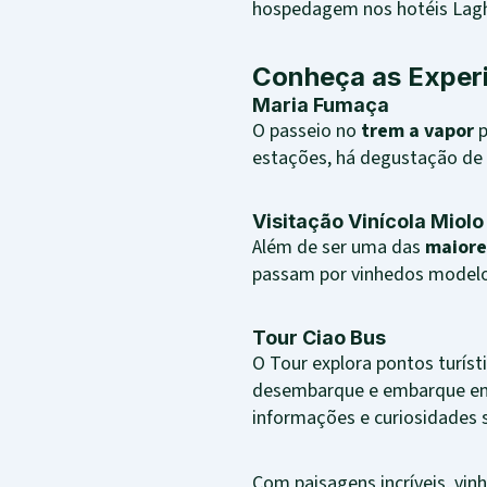
hospedagem nos hotéis Lag
Conheça as Exper
Maria Fumaça
O passeio no
trem a vapor
p
estações, há degustação de 
Visitação Vinícola Miolo
Além de ser uma das
maiore
passam por vinhedos modelo,
Tour Ciao Bus
O Tour explora pontos turísti
desembarque e embarque e
informações e curiosidades s
Com paisagens incríveis, vin