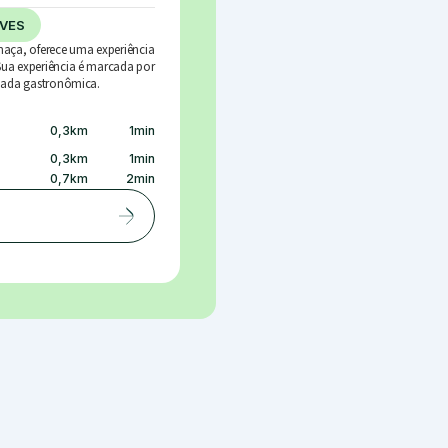
VES
aça, oferece uma experiência
ua experiência é marcada por
rnada gastronômica.
0,3
km
1
min
0,3
km
1
min
0,7
km
2
min