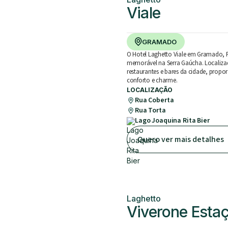
Viale
GRAMADO
O Hotel Laghetto Viale em Gramado, R
memorável na Serra Gaúcha. Localiz
restaurantes e bares da cidade, prop
conforto e charme.
LOCALIZAÇÃO
Rua Coberta
Rua Torta
Lago Joaquina Rita Bier
Quero ver mais detalhes
Laghetto
Viverone Esta