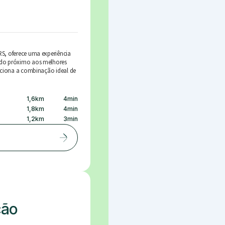
S, oferece uma experiência
ado próximo aos melhores
orciona a combinação ideal de
1,6
km
4
min
1,8
km
4
min
1,2
km
3
min
ção