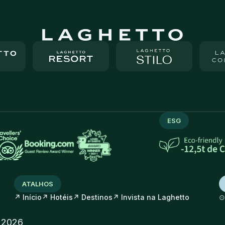
ESG
ATALHOS
↗
↗
↗
↗
Início
Hotéis
Destinos
Invista na Laghetto
- 2026