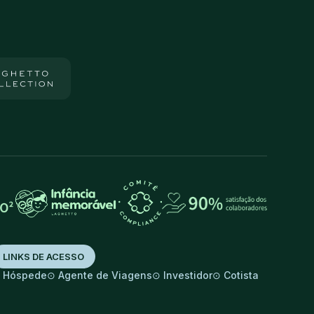
LINKS DE ACESSO
⊙
⊙
⊙
⊙
Hóspede
Agente de Viagens
Investidor
Cotista