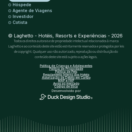
⊙
Hóspede
⊙
Agente de Viagens
⊙
Investidor
⊙
Cotista
© Laghetto - Hotéis, Resorts e Experiências - 2026
Todos os direitos autorais e de propriedade intelectual relacionados à marca
Laghetto e ao conteúdo deste site estão estritamente reservados e protegidos por leis
de copyright. Qualquer uso não autorizado, reprodução ou distribuição do
conteúdo deste site está sujeito a ações legais.
Política de Crianças e Adolescentes
Política de Privacidade
Política de Pets
Regulamento Interno dos Hotéis
Autorização de Débito em Cartão
MAP e FAP
Aviso ao mercado
Código de Ética
Desenvolvido por