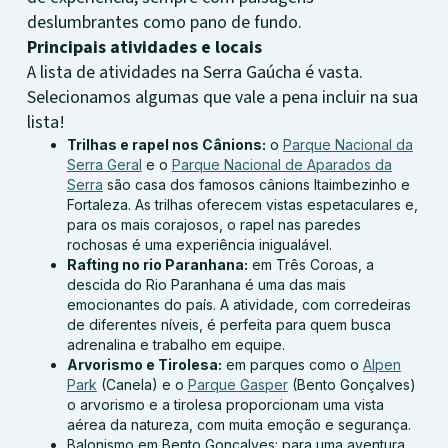
deslumbrantes como pano de fundo.
Principais atividades e locais
A lista de atividades na Serra Gaúcha é vasta.
Selecionamos algumas que vale a pena incluir na sua
lista!
Trilhas e rapel nos Cânions:
o
Parque Nacional da
Serra Geral
e o
Parque Nacional de Aparados da
Serra
são casa dos famosos cânions Itaimbezinho e
Fortaleza. As trilhas oferecem vistas espetaculares e,
para os mais corajosos, o rapel nas paredes
rochosas é uma experiência inigualável.
Rafting no rio Paranhana:
em Três Coroas, a
descida do Rio Paranhana é uma das mais
emocionantes do país. A atividade, com corredeiras
de diferentes níveis, é perfeita para quem busca
adrenalina e trabalho em equipe.
Arvorismo e Tirolesa:
em parques como o
Alpen
Park
(Canela) e o
Parque Gasper
(Bento Gonçalves)
o arvorismo e a tirolesa proporcionam uma vista
aérea da natureza, com muita emoção e segurança.
Balonismo em Bento Gonçalves: para uma aventura