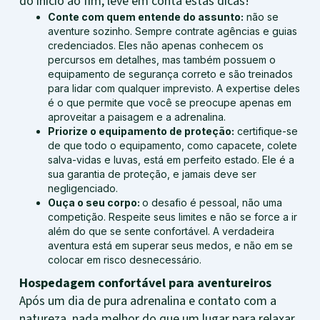
do início ao fim, leve em conta estas dicas!
Conte com quem entende do assunto:
não se
aventure sozinho. Sempre contrate agências e guias
credenciados. Eles não apenas conhecem os
percursos em detalhes, mas também possuem o
equipamento de segurança correto e são treinados
para lidar com qualquer imprevisto. A expertise deles
é o que permite que você se preocupe apenas em
aproveitar a paisagem e a adrenalina.
Priorize o equipamento de proteção:
certifique-se
de que todo o equipamento, como capacete, colete
salva-vidas e luvas, está em perfeito estado. Ele é a
sua garantia de proteção, e jamais deve ser
negligenciado.
Ouça o seu corpo:
o desafio é pessoal, não uma
competição. Respeite seus limites e não se force a ir
além do que se sente confortável. A verdadeira
aventura está em superar seus medos, e não em se
colocar em risco desnecessário.
Hospedagem confortável para aventureiros
Após um dia de pura adrenalina e contato com a
natureza, nada melhor do que um lugar para relaxar