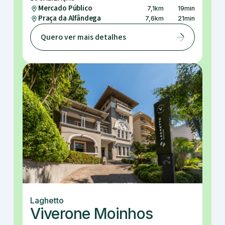
Mercado Público
7,1
km
19
min
Praça da Alfândega
7,6
km
21
min
Quero ver mais detalhes
Laghetto
Viverone Moinhos