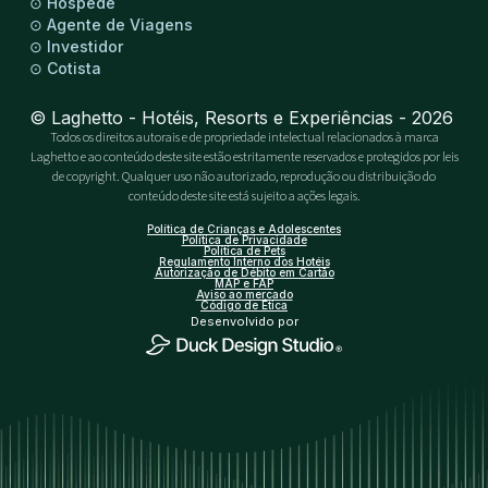
⊙
Hóspede
⊙
Agente de Viagens
⊙
Investidor
⊙
Cotista
© Laghetto - Hotéis, Resorts e Experiências - 2026
Todos os direitos autorais e de propriedade intelectual relacionados à marca
Laghetto e ao conteúdo deste site estão estritamente reservados e protegidos por leis
de copyright. Qualquer uso não autorizado, reprodução ou distribuição do
conteúdo deste site está sujeito a ações legais.
Política de Crianças e Adolescentes
Política de Privacidade
Política de Pets
Regulamento Interno dos Hotéis
Autorização de Débito em Cartão
MAP e FAP
Aviso ao mercado
Código de Ética
Desenvolvido por