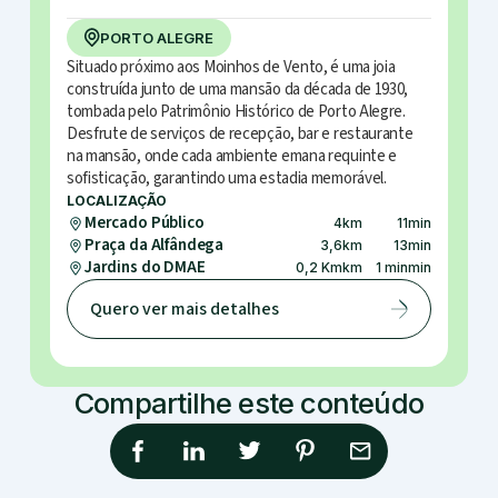
PORTO ALEGRE
Situado próximo aos Moinhos de Vento, é uma joia
construída junto de uma mansão da década de 1930,
tombada pelo Patrimônio Histórico de Porto Alegre.
Desfrute de serviços de recepção, bar e restaurante
na mansão, onde cada ambiente emana requinte e
sofisticação, garantindo uma estadia memorável.
LOCALIZAÇÃO
Mercado Público
4
km
11
min
Praça da Alfândega
3,6
km
13
min
Jardins do DMAE
0,2 Km
km
1 min
min
Quero ver mais detalhes
Compartilhe este conteúdo