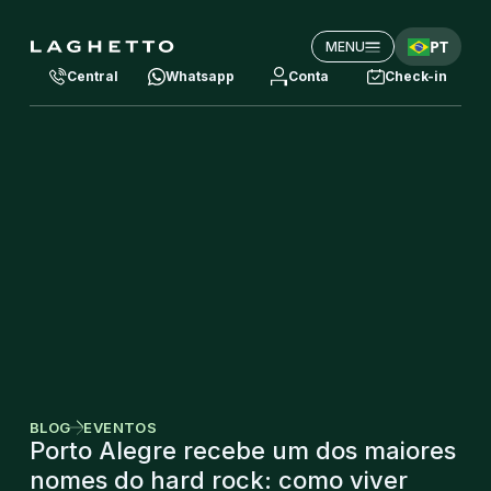
PT
MENU
Central
Whatsapp
Conta
Check-in
BLOG
EVENTOS
Porto Alegre recebe um dos maiores
nomes do hard rock: como viver