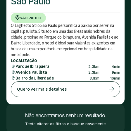
São Paulo
SÃO PAULO
O Laghetto Stilo São Paulo personifica a paixão por servir na
capital paulista. Situado em uma das áreas mais nobres da
cidade, próximo ao Parque do Ibirapuera, Avenida Paulista e ao
Bairro Liberdade, o hotel é ideal para viajantes exigentes em
busca de uma experiência excepcional em hospitalidade na
metrópole.
LOCALIZAÇÃO
Parque Ibirapuera
2,3
km
4
min
Avenida Paulista
2,3
km
9
min
Bairro da Liberdade
3,1
km
16
min
Quero ver mais detalhes
Não encontramos nenhum resultado.
Tente alterar os filtros e busque novamente