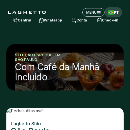
PT
MENU
Central
Whatsapp
Conta
Check-in
SELEÇÃO ESPECIAL EM
SÃO PAULO
Com Café da Manhã
Incluído
Laghetto Stilo