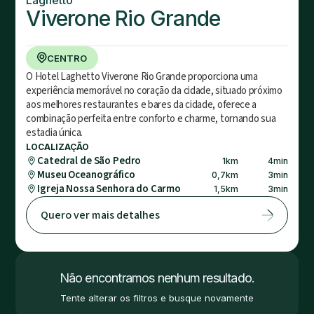
Viverone Rio Grande
CENTRO
O Hotel Laghetto Viverone Rio Grande proporciona uma
experiência memorável no coração da cidade, situado próximo
aos melhores restaurantes e bares da cidade, oferece a
combinação perfeita entre conforto e charme, tornando sua
estadia única.
LOCALIZAÇÃO
Catedral de São Pedro
1
km
4
min
Museu Oceanográfico
0,7
km
3
min
Igreja Nossa Senhora do Carmo
1,5
km
3
min
Quero ver mais detalhes
Não encontramos nenhum resultado.
Tente alterar os filtros e busque novamente