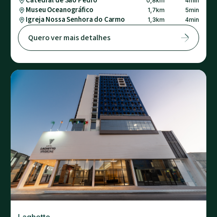
Catedral de São Pedro
0,8
km
4
min
Museu Oceanográfico
1,7
km
5
min
Igreja Nossa Senhora do Carmo
1,3
km
4
min
Quero ver mais detalhes
Laghetto