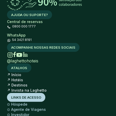
AJUDA OU SUPORTE?
Central de reservas
0800 000 1777
WhatsApp
54 3421 8191
ACOMPANHE NOSSAS REDES SOCIAIS
@laghettohoteis
ATALHOS
↗
Início
↗
Hotéis
↗
Destinos
↗
Invista na Laghetto
LINKS DE ACESSO
⊙
Hóspede
⊙
Agente de Viagens
⊙
Investidor