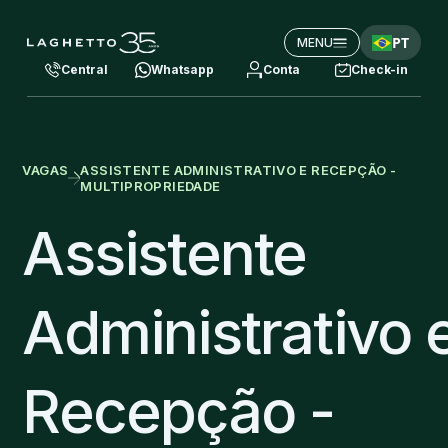
PT
MENU
Central
Whatsapp
Conta
Check-in
VAGAS
ASSISTENTE ADMINISTRATIVO E RECEPÇÃO -
MULTIPROPRIEDADE
Assistente
Administrativo 
Recepção -