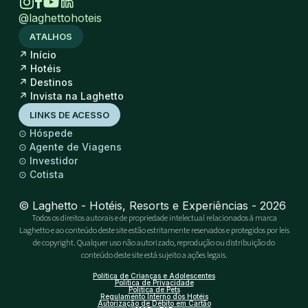
@laghettohoteis
ATALHOS
↗
Início
↗
Hotéis
↗
Destinos
↗
Invista na Laghetto
LINKS DE ACESSO
⊙
Hóspede
⊙
Agente de Viagens
⊙
Investidor
⊙
Cotista
© Laghetto - Hotéis, Resorts e Experiências - 2026
Todos os direitos autorais e de propriedade intelectual relacionados à marca
Laghetto e ao conteúdo deste site estão estritamente reservados e protegidos por leis
de copyright. Qualquer uso não autorizado, reprodução ou distribuição do
conteúdo deste site está sujeito a ações legais.
Política de Crianças e Adolescentes
Política de Privacidade
Política de Pets
Regulamento Interno dos Hotéis
Autorização de Débito em Cartão