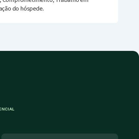
o; Comprometimento; Trabalho em
fação do hóspede.
ENCIAL