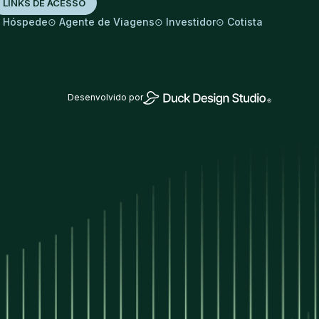
LINKS DE ACESSO
⊙
⊙
⊙
⊙
Hóspede
Agente de Viagens
Investidor
Cotista
Desenvolvido por