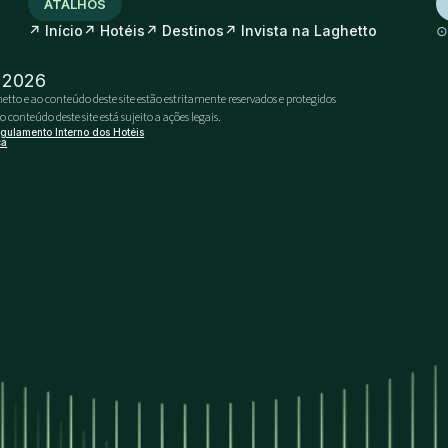
ATALHOS
↗
↗
↗
↗
Início
Hotéis
Destinos
Invista na Laghetto
- 2026
etto e ao conteúdo deste site estão estritamente reservados e protegidos
conteúdo deste site está sujeito a ações legais.
gulamento Interno dos Hotéis
ca