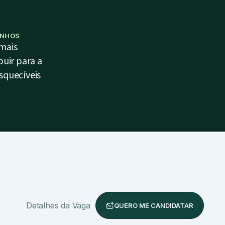
INHOS
 mais
buir para a
squecíveis
.
Detalhes da Vaga
QUERO ME CANDIDATAR