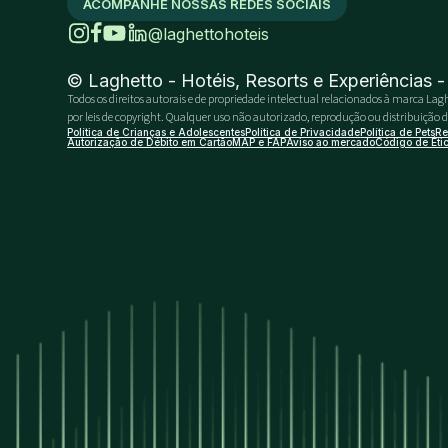
ACOMPANHE NOSSAS REDES SOCIAIS
@laghettohoteis
© Laghetto - Hotéis, Resorts e Experiências 
Todos os direitos autorais e de propriedade intelectual relacionados à marca Lagh
por leis de copyright. Qualquer uso não autorizado, reprodução ou distribuição do 
Política de Crianças e Adolescentes
Política de Privacidade
Política de Pets
Re
Autorização de Débito em Cartão
MAP e FAP
Aviso ao mercado
Código de Éti