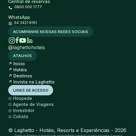
Central de reservas
0800 000 1777
WhatsApp
54 3421 8191
ACOMPANHE NOSSAS REDES SOCIAIS
@laghettohoteis
ATALHOS
↗
Início
↗
Hotéis
↗
Destinos
↗
Invista na Laghetto
LINKS DE ACESSO
⊙
Hóspede
⊙
Agente de Viagens
⊙
Investidor
⊙
Cotista
© Laghetto - Hotéis, Resorts e Experiências - 2026
Todos os direitos autorais e de propriedade intelectual relacionados à marca