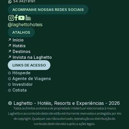
54 3421 8191
ACOMPANHE NOSSAS REDES SOCIAIS
@laghettohoteis
ATALHOS
↗
Início
↗
Hotéis
↗
Destinos
↗
Invista na Laghetto
LINKS DE ACESSO
⊙
Hóspede
⊙
Agente de Viagens
⊙
Investidor
⊙
Cotista
© Laghetto - Hotéis, Resorts e Experiências - 2026
Todos os direitos autorais e de propriedade intelectual relacionados à marca
Laghetto e ao conteúdo deste site estão estritamente reservados e protegidos por leis
de copyright. Qualquer uso não autorizado, reprodução ou distribuição do
conteúdo deste site está sujeito a ações legais.