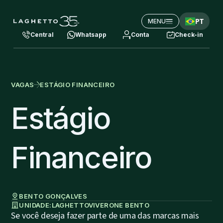
PT
MENU
Central
Whatsapp
Conta
Check-in
VAGAS
ESTÁGIO FINANCEIRO
Estágio
Financeiro
BENTO GONÇALVES
UNIDADE:
LAGHETTO
VIVERONE BENTO
Se você deseja fazer parte de uma das marcas mais