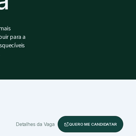
a
 mais
buir para a
squecíveis
.
Detalhes da Vaga
QUERO ME CANDIDATAR