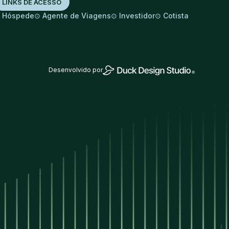
LINKS DE ACESSO
⊙
⊙
⊙
⊙
Hóspede
Agente de Viagens
Investidor
Cotista
Desenvolvido por