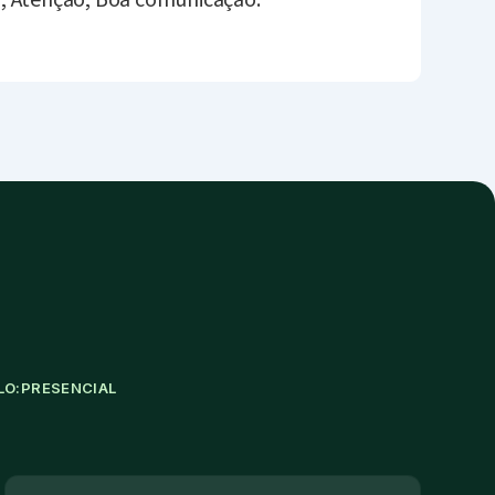
; Atenção; Boa comunicação.
LO:
PRESENCIAL