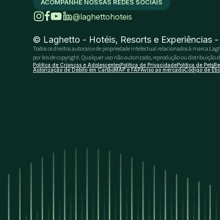
ACOMPANHE NOSSAS REDES SOCIAIS
@laghettohoteis
© Laghetto - Hotéis, Resorts e Experiências 
Todos os direitos autorais e de propriedade intelectual relacionados à marca Lagh
por leis de copyright. Qualquer uso não autorizado, reprodução ou distribuição do 
Política de Crianças e Adolescentes
Política de Privacidade
Política de Pets
Re
Autorização de Débito em Cartão
MAP e FAP
Aviso ao mercado
Código de Éti