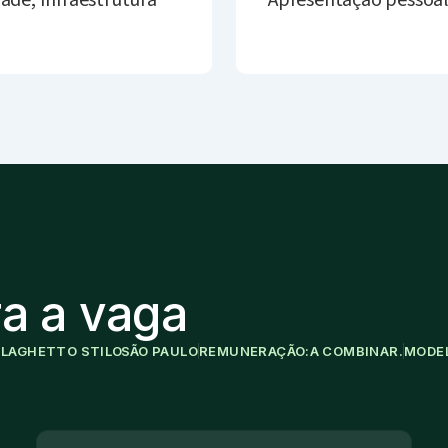
dade; Infraestrutura
Apresentação pessoal
a a vaga
:
LAGHETTO STILO
SÃO PAULO
REMUNERAÇÃO:
A COMBINAR.
MODE