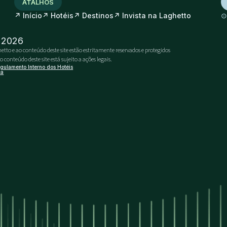
ATALHOS
↗
↗
↗
↗
Início
Hotéis
Destinos
Invista na Laghetto
- 2026
etto e ao conteúdo deste site estão estritamente reservados e protegidos
conteúdo deste site está sujeito a ações legais.
gulamento Interno dos Hotéis
ca