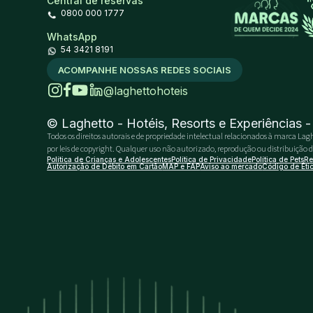
Central de reservas
0800 000 1777
WhatsApp
54 3421 8191
ACOMPANHE NOSSAS REDES SOCIAIS
@laghettohoteis
© Laghetto - Hotéis, Resorts e Experiências 
Todos os direitos autorais e de propriedade intelectual relacionados à marca Lagh
por leis de copyright. Qualquer uso não autorizado, reprodução ou distribuição do 
Política de Crianças e Adolescentes
Política de Privacidade
Política de Pets
Re
Autorização de Débito em Cartão
MAP e FAP
Aviso ao mercado
Código de Éti