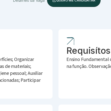
Detalhes da Vaga
QUERO ME CANDIDATAR
Requisítos
fícies; Organizar
Ensino Fundamental c
s de materiais;
na função. Observação
iene pessoal; Auxiliar
acionadas; Participar