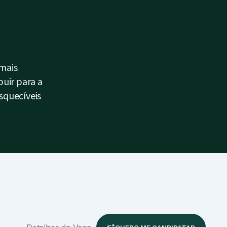
 mais
buir para a
squecíveis
.