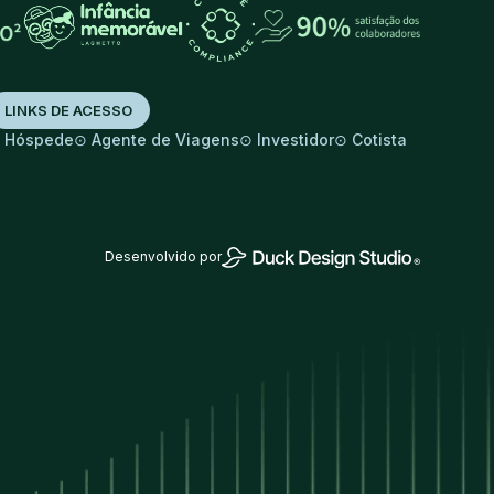
LINKS DE ACESSO
⊙
⊙
⊙
⊙
Hóspede
Agente de Viagens
Investidor
Cotista
Desenvolvido por