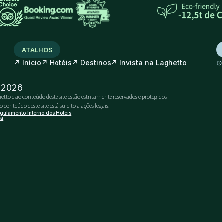
ATALHOS
↗
↗
↗
↗
Início
Hotéis
Destinos
Invista na Laghetto
- 2026
etto e ao conteúdo deste site estão estritamente reservados e protegidos
conteúdo deste site está sujeito a ações legais.
gulamento Interno dos Hotéis
ca