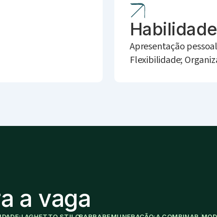
Habilidad
Apresentação pessoal
Flexibilidade; Organi
a a vaga
IDADE:
LAGHETTO STILO
BARRA
REMUNERAÇÃO:
A COMBINAR.
MOD