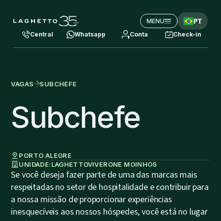
PT
MENU
Central
Whatsapp
Conta
Check-in
VAGAS
SUBCHEFE
Subchefe
PORTO ALEGRE
UNIDADE:
LAGHETTO
VIVERONE MOINHOS
Se você deseja fazer parte de uma das marcas mais
respeitadas no setor de hospitalidade e contribuir para
a nossa missão de proporcionar experiências
inesquecíveis aos nossos hóspedes, você está no lugar