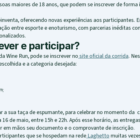
ssoas maiores de 18 anos, que podem se inscrever de forma i
einventa, oferecendo novas experiências aos participantes.
ração entre esporte e enoturismo, com parcerias inéditas com
onalizados.
ver e participar?
da Wine Run, pode se inscrever no
site oficial da corrida
. Ne
scolhida e a categoria desejada:
m;
nar a sua taça de espumante, para celebrar no momento da 
ia 16 de maio, entre 15h e 22h. Após esse horário, as entreg
 ter em mãos seu documento e o comprovante de inscrição.
rticipantes que se hospedam na rede
Laghetto
muitas vezes