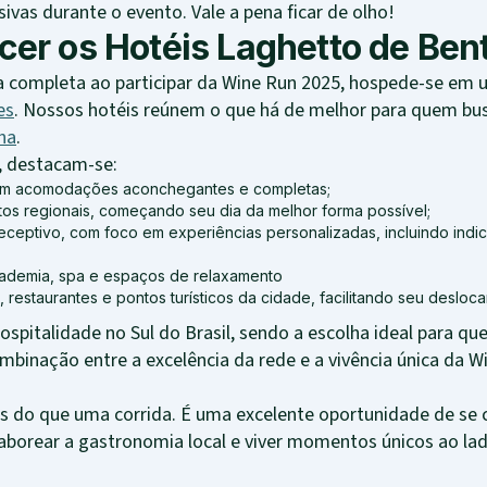
ivas durante o evento. Vale a pena ficar de olho!
cer os Hotéis Laghetto de Ben
a completa ao participar da Wine Run 2025, hospede-se em
es
. Nossos hotéis reúnem o que há de melhor para quem bus
ha
.
e, destacam-se:
com acomodações aconchegantes e completas;
os regionais, começando seu dia da melhor forma possível;
eceptivo, com foco em experiências personalizadas, incluindo indi
ademia, spa e espaços de relaxamento
 restaurantes e pontos turísticos da cidade, facilitando seu desloc
ospitalidade no Sul do Brasil, sendo a escolha ideal para 
ombinação entre a excelência da rede e a vivência única da 
s do que uma corrida. É uma excelente oportunidade de se 
, saborear a gastronomia local e viver momentos únicos ao 