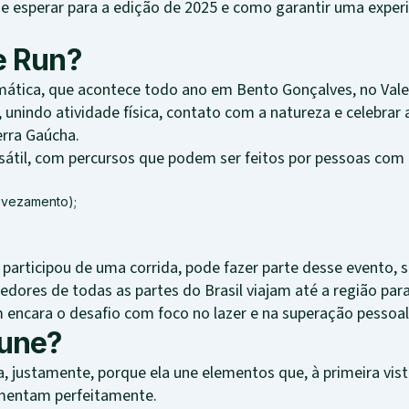
que esperar para a edição de 2025 e como garantir uma expe
e Run?
mática, que acontece todo ano em Bento Gonçalves, no Vale
nindo atividade física, contato com a natureza e celebrar a
erra Gaúcha.
átil, com percursos que podem ser feitos por pessoas com d
evezamento);
articipou de uma corrida, pode fazer parte desse evento, s
dores de todas as partes do Brasil viajam até a região pa
 encara o desafio com foco no lazer e na superação pessoal
 une?
a, justamente, porque ela une elementos que, à primeira vi
ementam perfeitamente.