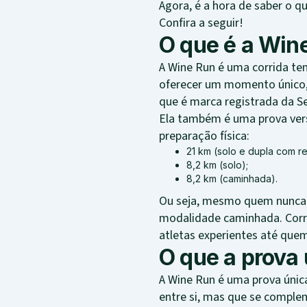
Agora, é a hora de saber o 
Confira a seguir!
O que é a Win
A Wine Run é uma corrida te
oferecer um momento único, u
que é marca registrada da S
Ela também é uma prova vers
preparação física:
21 km (solo e dupla com r
8,2 km (solo);
8,2 km (caminhada).
Ou seja, mesmo quem nunca p
modalidade caminhada. Corre
atletas experientes até quem
O que a prova
A Wine Run é uma prova únic
entre si, mas que se compl