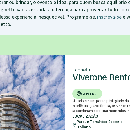
lorar ou brindar, o evento é ideal para quem busca equilíbrio e
etto vai fazer toda a diferença para aproveitar tudo com c
dessa experiência inesquecível. Programe-se,
inscreva-se
e v
etto.
Laghetto
Viverone Bent
CENTRO
Situado em um ponto privilegiado da 
excelência gastronômica, os vinhos re
se combinam para criar momentos m
LOCALIZAÇÃO
Parque Temático Epopeia
Italiana