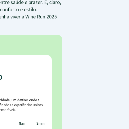
ntre saúde e prazer. E, claro,
onforto e estilo.
enha viver a Wine Run 2025
o
cidade, um destino onde a
finados e experiências únicas
emoráveis.
1
km
3
min