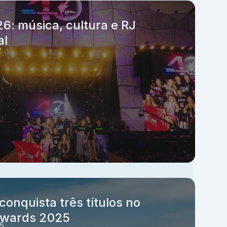
26: música, cultura e RJ
al
5
conquista três títulos no
Awards 2025
25