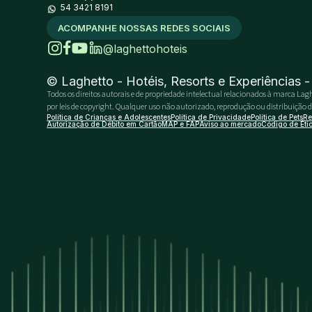
54 3421 8191
ACOMPANHE NOSSAS REDES SOCIAIS
@laghettohoteis
© Laghetto - Hotéis, Resorts e Experiências 
Todos os direitos autorais e de propriedade intelectual relacionados à marca Lagh
por leis de copyright. Qualquer uso não autorizado, reprodução ou distribuição do 
Política de Crianças e Adolescentes
Política de Privacidade
Política de Pets
Re
Autorização de Débito em Cartão
MAP e FAP
Aviso ao mercado
Código de Éti