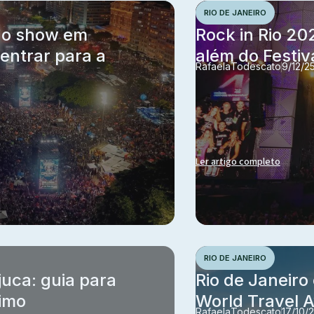
RIO DE JANEIRO
e o show em
Rock in Rio 20
ntrar para a
além do Festiv
Rafaela
Todescato
9/12/2
Ler artigo completo
RIO DE JANEIRO
juca: guia para
Rio de Janeiro 
ximo
World Travel 
Rafaela
Todescato
17/10/