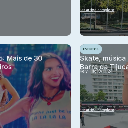
Ler artigo completo
EVENTOS
5: Mais de 30
Skate, música
iros
Barra da Tijuc
Kely
Hillig
10/10/24
Ler artigo completo