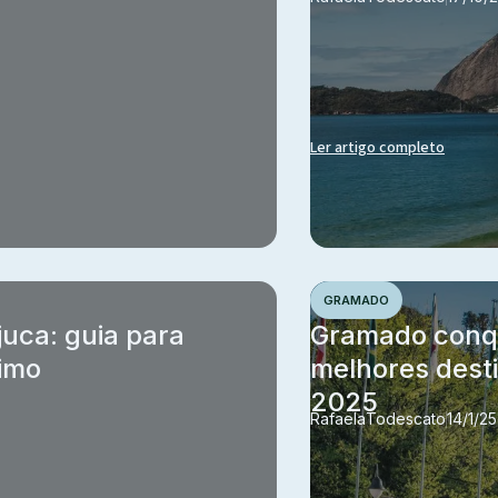
Ler artigo completo
GRAMADO
juca: guia para
Gramado conqui
ximo
melhores dest
2025
Rafaela
Todescato
14/1/25