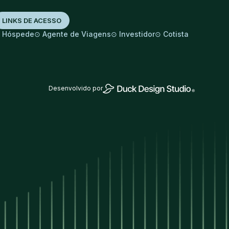
LINKS DE ACESSO
⊙
⊙
⊙
⊙
Hóspede
Agente de Viagens
Investidor
Cotista
Desenvolvido por