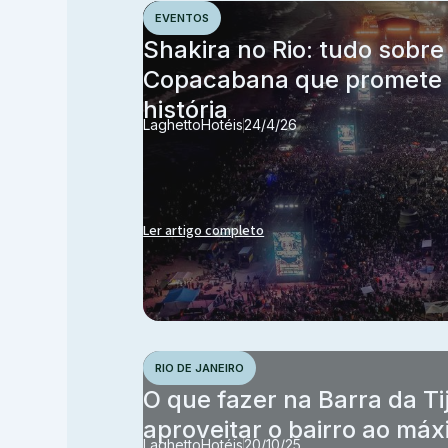
EVENTOS
Shakira no Rio: tudo sobr
Copacabana que promete e
história
Laghetto
Hotéis
24/4/26
Ler artigo completo
RIO DE JANEIRO
O que fazer na Barra da Ti
aproveitar o bairro ao má
Laghetto
Hotéis
20/10/25