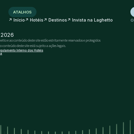
ATALHOS
↗
↗
↗
↗
Início
Hotéis
Destinos
Invista na Laghetto
- 2026
etto e ao conteúdo deste site estão estritamente reservados e protegidos
conteúdo deste site está sujeito a ações legais.
gulamento Interno dos Hotéis
ca