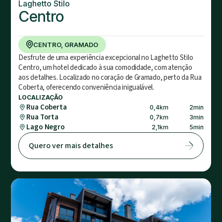
Laghetto Stilo
Centro
CENTRO, GRAMADO
Desfrute de uma experiência excepcional no Laghetto Stilo
Centro, um hotel dedicado à sua comodidade, com atenção
aos detalhes. Localizado no coração de Gramado, perto da Rua
Coberta, oferecendo conveniência inigualável.
LOCALIZAÇÃO
Rua Coberta
0,4
km
2
min
Rua Torta
0,7
km
3
min
Lago Negro
2,1
km
5
min
Quero ver mais detalhes