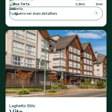
Rua Torta
0,8
km
3
min
Quero ver mais detalhes
Laghetto Stilo