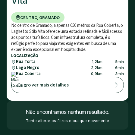
Vita
CENTRO, GRAMADO
No centro de Gramado, a apenas 650 metros da Rua Coberta, o
Laghetto Stilo Vita oferece uma estadia refinada e fácil acesso
aos pontos turísticos. Com infraestrutura completa, é o
refúgio perfeito para viajantes exigentes em busca de uma
experiência excepcional em hospitalidade.
LOCALIZAÇÃO
Rua Torta
1,2
km
5
min
Lago Negro
2,2
km
6
min
Rua Coberta
0,9
km
3
min
Quero ver mais detalhes
Não encontramos nenhum resultado.
Tente alterar os filtros e busque novamente