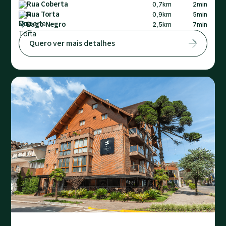
Rua Coberta
0,7
km
2
min
Rua Torta
0,9
km
5
min
Lago Negro
2,5
km
7
min
Quero ver mais detalhes