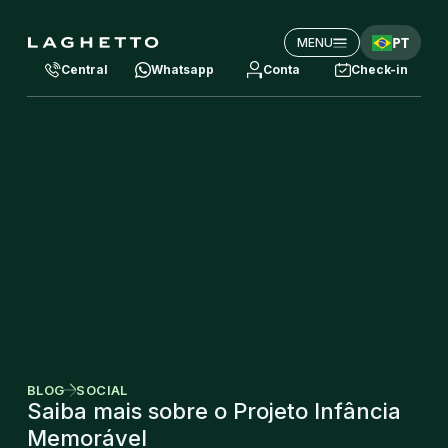
PT
MENU
Central
Whatsapp
Conta
Check-in
BLOG
SOCIAL
Saiba mais sobre o Projeto Infância
Memorável