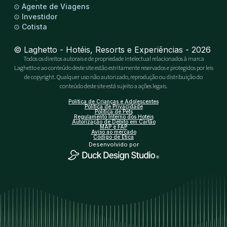
⊙
Agente de Viagens
⊙
Investidor
⊙
Cotista
© Laghetto - Hotéis, Resorts e Experiências - 2026
Todos os direitos autorais e de propriedade intelectual relacionados à marca
Laghetto e ao conteúdo deste site estão estritamente reservados e protegidos por leis
de copyright. Qualquer uso não autorizado, reprodução ou distribuição do
conteúdo deste site está sujeito a ações legais.
Política de Crianças e Adolescentes
Política de Privacidade
Política de Pets
Regulamento Interno dos Hotéis
Autorização de Débito em Cartão
MAP e FAP
Aviso ao mercado
Código de Ética
Desenvolvido por