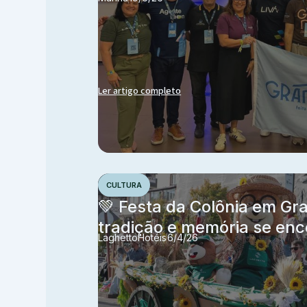
Ler artigo completo
CULTURA
💚 Festa da Colônia em G
tradição e memória se en
Laghetto
Hotéis
6/4/26