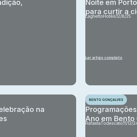
adição,
Noite em Porto
para curtir a c
Laghetto
Hotéis
12/8/25
Ler artigo completo
BENTO GONÇALVES
elebração na
Programações e
es
Ano em Bento
Rafaela
Todescato
11/12/2