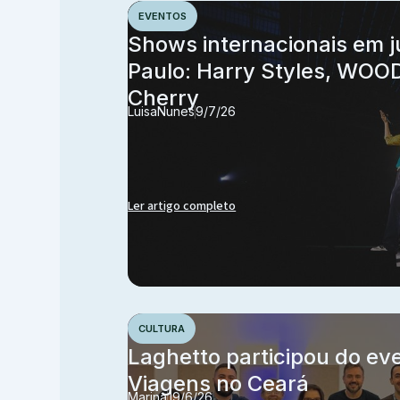
EVENTOS
Shows internacionais em 
Paulo: Harry Styles, WOO
Cherry
Luisa
Nunes
9/7/26
Ler artigo completo
CULTURA
Laghetto participou do ev
Viagens no Ceará
Marina
19/6/26