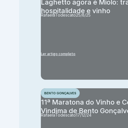
Laghetto agora é Miolo: tr
hospitalidade e vinho
Rafaela
Todescato
25/8/25
Ler artigo completo
BENTO GONÇALVES
11ª Maratona do Vinho e C
Vindima de Bento Gonçalv
Rafaela
Todescato
17/12/24