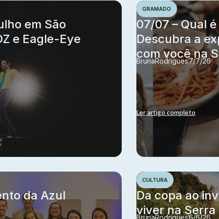
GRAMADO
julho em São
07/07 – Qual é
DZ e Eagle-Eye
Descubra a ex
com você na S
Bruna
Rodrigues
7/7/26
Ler artigo completo
CULTURA
ento da Azul
Da copa ao inv
viver na Serr
Bruna
Rodrigues
6/6/26