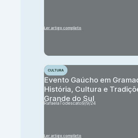
Ler artigo completo
CULTURA
Evento Gaúcho em Gramad
História, Cultura e Tradiçõ
Grande do Sul
Rafaela
Todescato
9/9/24
Ler artigo completo