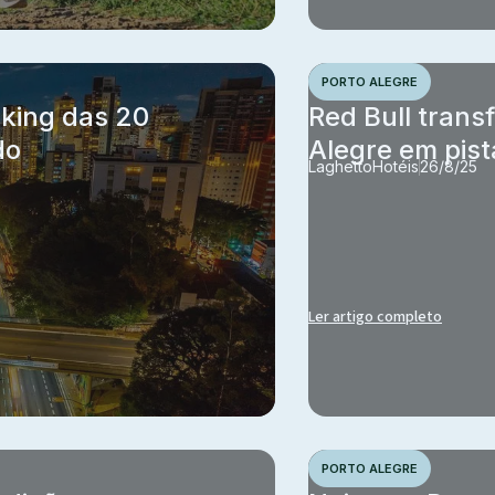
PORTO ALEGRE
nking das 20
Red Bull trans
do
Alegre em pist
Laghetto
Hotéis
26/8/25
Ler artigo completo
PORTO ALEGRE