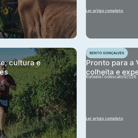
Ler artigo completo
BENTO GONÇALVES
e, cultura e
Pronto para a 
ves
colheita e exp
Rafaela
Todescato
9/1/26
Ler artigo completo