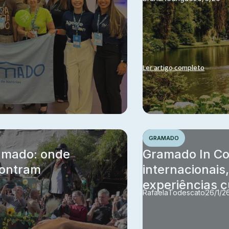
Ler artigo completo
GRAMADO
ramado: onde
Gramado In Co
contram
internacionais
experiências c
Rafaela
Todescato
26/1/2